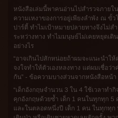
หนังสือเล่มนี้พาคนอ่านไปสำรวจภายใน
ความเหงาของการอยู่เพียงลำพัง ณ ขั้ว
ปาร์ตี้ ทำไมเป้าหมายปลายทางจึงไม่สำค
ระหว่างทาง ทำไมมนุษย์ไม่เคยหยุดเดิน
อย่างไร
“อาจเกินไปสักหน่อยถ้าผมจะแนะนำให้ค
จงใจทำให้ตัวเองหลงทาง แต่ผมเชื่อว่า
กัน” - ข้อความบางส่วนจากหนังสือหน้า
“เด็กอังกฤษจำนวน 3 ใน 4 ใช้เวลาทำก
คุกอังกฤษด้วยซ้ำ เด็ก 1 คนในทุกทุก 5 
และในตลอดหนึ่งปี เด็ก 1 คน ในทุกทุ
เดินป่า หรือเดินชายหาดเลยสักครั้ง พว