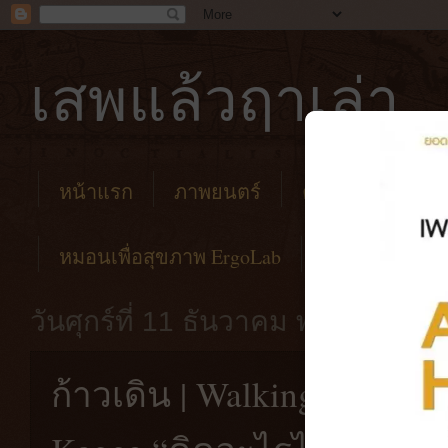
เสพแล้วฤาเล่า
หน้าแรก
ภาพยนตร์
คาเฟ่
โรงแร
หมอนเพื่อสุขภาพ ErgoLab
วันศุกร์ที่ 11 ธันวาคม พ.ศ. 2563
ก้าวเดิน | Walking One Step