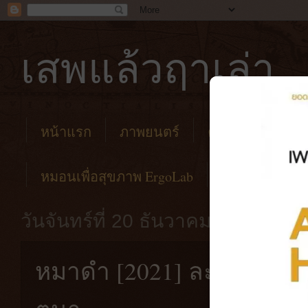
เสพแล้วฤาเล่า
หน้าแรก
ภาพยนตร์
คาเฟ่
โรงแร
หมอนเพื่อสุขภาพ ErgoLab
วันจันทร์ที่ 20 ธันวาคม พ.ศ. 2564
หมาดำ [2021] ละครเสียง