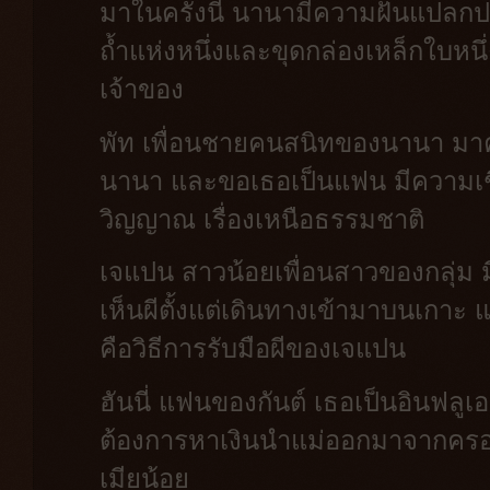
มาในครั้งนี้ นานามีความฝันแปลกปร
ถ้ำแห่งหนึ่งและขุดกล่องเหล็กใบหนึ่
เจ้าของ
พัท เพื่อนชายคนสนิทของนานา มาครั
นานา และขอเธอเป็นแฟน มีความเชื่อ
วิญญาณ เรื่องเหนือธรรมชาติ
เจแปน สาวน้อยเพื่อนสาวของกลุ่ม ม
เห็นผีตั้งแต่เดินทางเข้ามาบนเกาะ แต
คือวิธีการรับมือผีของเจแปน
ฮันนี่ แฟนของกันต์ เธอเป็นอินฟลู
ต้องการหาเงินนำแม่ออกมาจากครอบคร
เมียน้อย