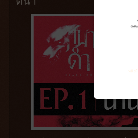
ตนา
หนังส