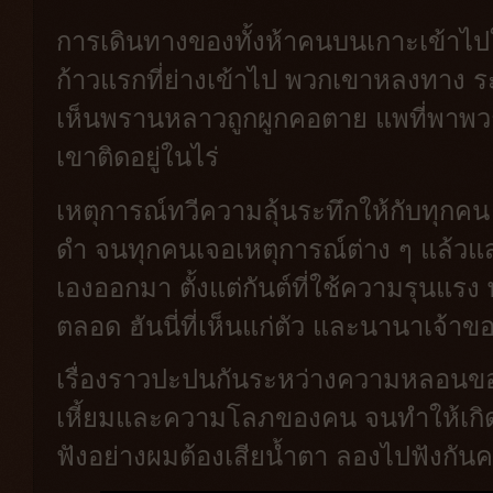
การเดินทางของทั้งห้าคนบนเกาะเข้าไปใ
ก้าวแรกที่ย่างเข้าไป พวกเขาหลงทาง
เห็นพรานหลาวถูกผูกคอตาย แพที่พาพว
เขาติดอยู่ในไร่
เหตุการณ์ทวีความลุ้นระทึกให้กับทุกคน
ดำ จนทุกคนเจอเหตุการณ์ต่าง ๆ แล้วแ
เองออกมา ตั้งแต่กันต์ที่ใช้ความรุนแรง พัท
ตลอด ฮันนี่ที่เห็นแก่ตัว และนานาเจ้าข
เรื่องราวปะปนกันระหว่างความหลอนขอ
เหี้ยมและความโลภของคน จนทำให้เกิด
ฟังอย่างผมต้องเสียน้ำตา ลองไปฟังกันค