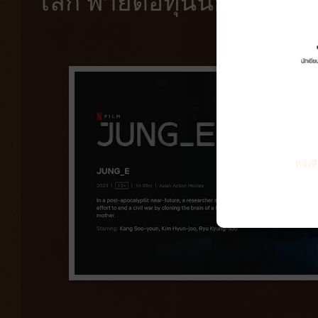
โลก พ่ายต่อทุนนิยม
หนังส