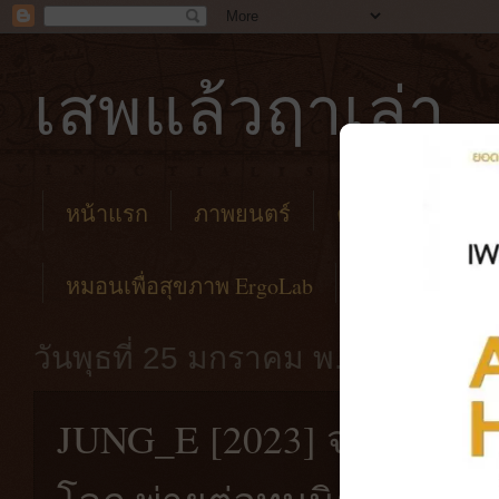
เสพแล้วฤาเล่า
หน้าแรก
ภาพยนตร์
คาเฟ่
โรงแร
หมอนเพื่อสุขภาพ ErgoLab
วันพุธที่ 25 มกราคม พ.ศ. 2566
JUNG_E [2023] จองอี ดราม