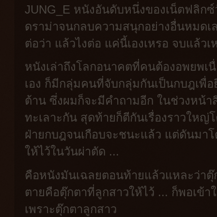
JUNG_E หนังอันดับหนึ่งของเน็ตฟลิกซ์วั
ดราม่าจนกลบความสนุกอย่างอื่นหมดเล
ต่อว่า แล้วไงต่อ แค่นี้เองเหรอ จบแล้
หนังเล่าถึงโลกอนาคตที่คนต้องอพยพเนื
เอง ก็มีกลุ่มคนที่จับกลุ่มกันเป็นกบฎเพื
ต้าน ซึ่งผมก็จะมีคำถามอีก ในช่วงหน้า
ทะเลาะกัน สุดท้ายก็ตีกันเรื่องราวใหญ่
ฝ่ายกบฎจนเกือบจะชนะแล้ว แต่ดันมาโดน
ให้ไว้ในวันผ่าตัด ...
คือหนังมันเฉลยตอนท้ายแล้วแหละว่าตุ๊ก
ตายคือตุ๊กตาที่ลูกสาวให้ไว้ ... ก็พอเข
เพราะตุ๊กตาลูกสาว