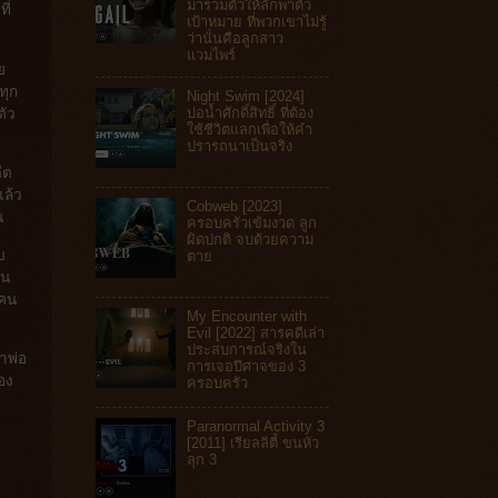
มารวมตัวให้ลักพาตัว
ี่
เป้าหมาย ที่พวกเขาไม่รู้
ว่านั่นคือลูกสาว
แวมไพร์
ย
ทุก
Night Swim [2024]
บ่อน้ำศักดิ์สิทธิ์ ที่ต้อง
ตัว
ใช้ชีวิตแลกเพื่อให้คำ
ปรารถนาเป็นจริง
ีต
แล้ว
Cobweb [2023]
น
ครอบครัวเข้มงวด ลูก
ผิดปกติ จบด้วยความ
บ
ตาย
อน
มคน
My Encounter with
Evil [2022] สารคดีเล่า
ประสบการณ์จริงใน
าพ่อ
การเจอปีศาจของ 3
อง
ครอบครัว
Paranormal Activity 3
[2011] เรียลลิตี้ ขนหัว
ลุก 3