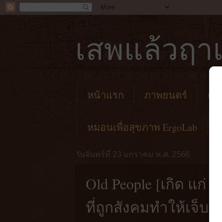
เสพแล้วฤาเ
หน้าแรก
ภาพยนตร์
คาเ
หมอนเพื่อสุขภาพ ErgoLab
วันจันทร์ที่ 23 มกราคม พ.ศ. 2566
Old People [เกิด แก่
ที่ถูกสังคมทำให้เจ็บ