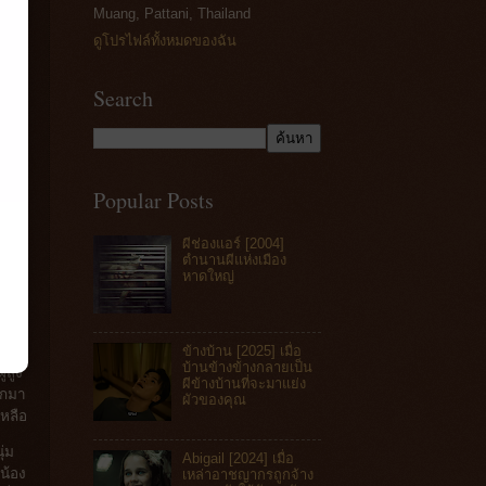
Muang, Pattani, Thailand
ดูโปรไฟล์ทั้งหมดของฉัน
Search
Popular Posts
ผีช่องแอร์ [2004]
ตำนานผีแห่งเมือง
หาดใหญ่
ข้างบ้าน [2025] เมื่อ
บ้านข้างข้างกลายเป็น
้สูง
ผีข้างบ้านที่จะมาแย่ง
อกมา
ผัวของคุณ
หลือ
ุ่ม
Abigail [2024] เมื่อ
น้อง
เหล่าอาชญากรถูกจ้าง