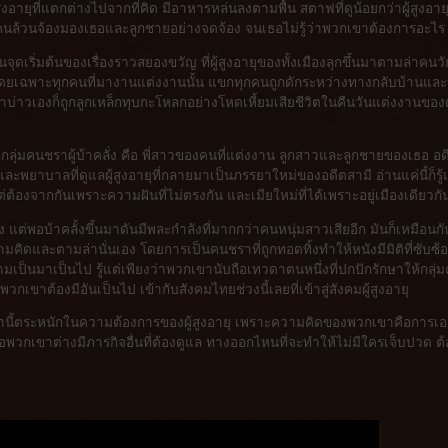
งอายุที่แตกต่างไปจากที่คิด มีอาหารหล่นลงตามพื้น สตาฟที่ดูน้อยกว่าผู้สูงอายุท
 ทุกคนล้วนจ้องมองเธอและลูกชายอย่างจดจ้อง จนเธอไม่รู้ว่าพวกเขาต้องการอะไร
จุดเริ่มต้นของเรื่องราวสยองขวัญ ที่ผู้สูงอายุของทั้งเมืองลุกขึ้นมาตามล่าคนวั
ดยเฉพาะทุกคนที่มางานแต่งงานนั้น แขกทุกคนถูกดักระหว่างทางกลับบ้านและ
จ้าบ่าวเองก็ถูกลูกเหล็กทุบกะโหลกอย่างโหดเหี้ยมเสียชีวิตในคืนวันแต่งงานของ
ากกลุ่มคนชราผู้บ้าคลั่ง คือ พี่สาวของคนที่แต่งงาน ลูกสาวและลูกชายของเธอ อด
และพยาบาลที่ดูแลผู้สูงอายุที่กลายมาเป็นภรรยาใหม่ของอดีตสามี อ่านแค่นี้ก็รู้
ต่ต้องจากกันเพราะความฝันที่ไม่ตรงกัน และเมียใหม่ที่ได้เพราะอยู่เมืองเดียวกั
ียง แต่พอบ้าคลั้งขึ้นมาดันมีพละกำลังที่มากกว่าคนหนุ่มสาวเสียอีก มันก็เหมือนกั
ความคิดและตามล่านั่นเอง โดยการเป็นคนชราที่ถูกทอดทิ้งทำให้หนังมีมิติที่ซับซ้
วามเป็นมาเป็นไป รู้แต่เพียงว่าพวกเขานับถือเทวดาตนหนึ่งที่ปกปักรักษาให้กลุ่
เขาต้องมีอันเป็นไป เข้ากับสังคมไทยช่วงนี้เลยที่เข้าสู่สังคมผู้สูงอายุ
หล่านี้ตระหนักในความต้องการของผู้สูงอายุ เพราะความคิดของพวกเขาคือการเอ
ื่อพวกเขาต่างมีภารกิจอื่นที่ต้องดูแล ทางออกไหนที่จะทำให้ไม่มีใครเจ็บปวด ต้