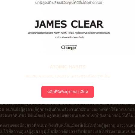
ATOMIC HABITS
หนังสือ ATOMIC HABITS เพราะชีวิตดีได้กว่าที่เป็น
คลิกที่นี่เพื่อดูรายละเอียด
ังเป็นหนังสยองขวัญจากโปแลนด์เหมือนเดิม ต่อจากเรื่อง Hellhole หนังเล่าถึงกลุ่มผู
็บปวด จนวันนึงผู้สูงอายุก็ถูกกระตุ้นด้วยพลังงานดำมืดบางอย่างที่ทำให้พวกเขาอ
บปวดมากทีเดียว ถึงแม้จะเป็นลูกหลานของตนเองพวกเขาก็ยังสามารถฆ่าได้ไม่เ
ต่งงานของน้องสาวที่ชนบท ซึ่งบริบทเป็นเมืองที่เต็มไปด้วยผู้สูงอายุ แรงงานหน
ว้ที่สถานดูแลผู้สูงอายุ ผู้เป็นพี่สาวต้องการรับพ่อของเธอไปร่วมงานแต่งของ