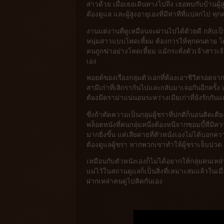
สาวด้วย เมื่อเธอเดินทางไปถึง เธอพบกับบ้านผู้สู
ต้องดูแล และผู้สูงอายุเองที่มีท่าทีที่แปลกไป
งานแต่งานที่ดูเหมือนจะผ่านไปได้ด้วยดี กลับเป็น
หนุ่มสาวแบบโหดเหี้ยม ต้องการให้ทุกคนตาย โ
คนถูกฆ่าอย่างโหดเหี้ยม แม้กระทั่งตัวเจ้าสาวเ
เอง
พอยต์ของเรื่องกลุ่มตัวเอกที่ต้องเอาชีวิตรอดจ
สามีเก่าที่เลิกรากันไปและกลับมาเจอกันอีกครั้ง 
ต้องมีดราม่าแน่นอนระหว่างเมียเก่าที่ยังรักกันแ
ซึ่งถ้าตัดความเป็นกลุ่มผู้ชราที่ปกติก็นอนติดเต
พล็อตหนังที่คนกลุ่มหนึ่งต้องหนีจากซอมบี้ที่มี
มากยิ่งขึ้น แต่เสียดายที่ตัวหนังเองไม่ได้บอกค
ต้องดูแลผู้ชรา หากพวกเขาทำให้ผู้ชราเจ็บปวด พวก
เหมือนกับตัวหนังเองก็ไม่ได้อยากให้กลุ่มคนเ
แม่ไว้ในสถานดูแลก็เป็นสิ่งที่เหมาะสมแล้วในเม
ฝากเหล่าคนดูไปคิดกันเอง