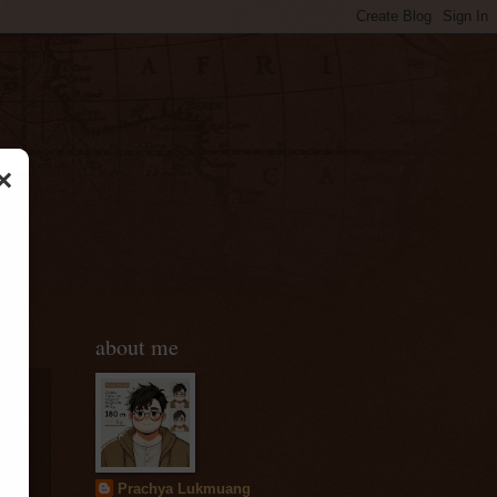
×
about me
ก่
Prachya Lukmuang