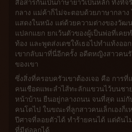
สื่อสารกันเป็นภาษายาวีเป็นหลัก ทั้งที่
กลาง แม่ค้าก็ไม่จะตอบด้วยภาษากลาง ไ
แสดงในหนัง แต่ด้วยความต่างของวัฒนธร
แปลกแยก ยกเว้นตัวของผู้เป็นพ่อที่เคยท
ท้อง และพูดส่งเดชให้เธอไปทำแท้งออกมา 
เขากลับมาที่นี่อีกครั้ง อดีตหญิงสาวค
ของเขา
ซึ่งสิ่งที่ครอบครัวเขาต้องเจอ คือ การท
คนเชือดแพะลำไส้ทะลักแขวนไว้บนชายห
หน้าบ้าน ยืนอยู่กลางถนน จนที่สุด แม่
คนโตไป ในขณะที่ลูกสาวคนเล็กเองก็เ
ปีศาจที่ลอยตัวได้ ทำร้ายคนได้ แต่ดั
ที่มีต่อลูกได้