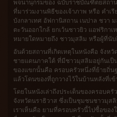
พจนานุกรมของ ฉบับราชบัณฑิตยสถาน หมาย
ที่มาร่วมงานพิธีของเจ้าภาพ หรือ คำเร
บังกลาเทศ อัฟกานิสถาน เนปาล ชวา ม
ตะวันออกใกล้ ยกเว้นชาวยิว แอฟริกาเหน
หมายใดหมายถึง ชาวมุสลิม หรือผู้ที่น
อันด้วยสถานที่เกิดเหตุในหนังคือ จังห
ชายแดนภาคใต้ ที่มีชาวมุสลิมอยู่กันเป
ของแขกนั้นคือ ครอบครัวหนึ่งที่ย้ายถิ
แล้วโดนของที่ถูกวางไว้ในบ้านหลังที่เข
โดยในหนังเล่าถึงประเด็นของครอบครัว
จังหวัดนราธิวาส ซึ่งเป็นชุมชนชาวมุสลิมเป
เราเห็นคือ ยามที่ครอบครัวนี้ไปซื้อของ