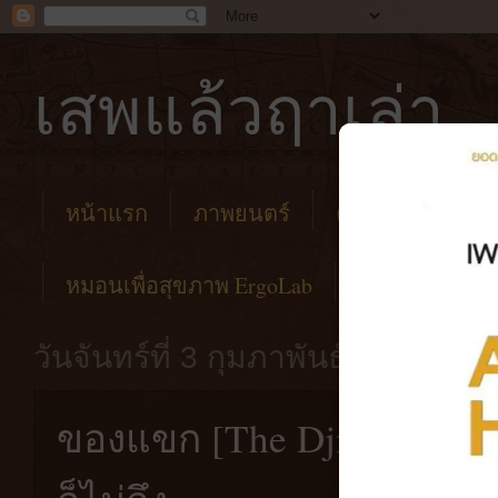
เสพแล้วฤาเล่า
หน้าแรก
ภาพยนตร์
คาเฟ่
โรงแร
หมอนเพื่อสุขภาพ ErgoLab
วันจันทร์ที่ 3 กุมภาพันธ์ พ.ศ. 2568
ของแขก [The Djinn's Curs