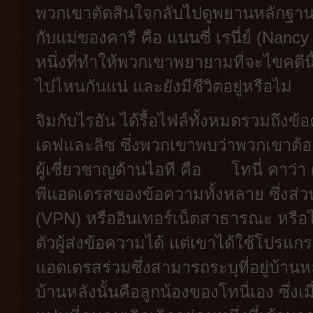
พวกเขาตัดสินใจกลับไปดูพยานหลักฐานที่
กับแม่ของคารี คือ แนนซี่ เรนี่ย์ (Nancy
หนึ่งที่ทำให้พวกเขาพยายามที่จะไขคดีนี้
ไปไหนกันแน่ และยังมีชีวิตอยู่หรือไม่
จิมกับไรอัน ได้รื้อไฟล์ทั้งหมดรวมถึงข
เดฟและลิซ ซึ่งพวกเขาพบว่าพวกเขาต้อง
ผู้เชี่ยวชาญด้านไอที คือ
โทนี่ คาว่
พีแอดเดรสของข้อความทั้งหลาย ซึ่งส่วน
(VPN) หรืออินเทอร์เน็ตสาธารณะ หรือไม
ตัวผู้ส่งข้อความได้ แต่เขาได้ใช้โปรแกร
แอดเดรสร่วมซึ่งสามารถระบุที่อยู่บ้านหลัง
บ้านหลังนั้นคือลูกน้องของโทนี่เอง ซึ่งเ