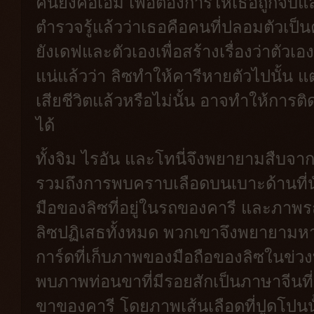
คนยิงคือเอมี่ เพื่อต้องการให้เธอถูกจั
ตำรวจรู้แล้วว่าเธอคือคนที่ปลอมตัวเป็
ยังเดฟและตัวเองเพื่อสร้างเรื่องว่าตัวเอง
แน่แล้วว่า ลิซทำให้คารีหายตัวไปนั้น แต
เสียชีวิตแล้วหรือไม่นั้น อาจทำให้การติ
ได้
ทั้งจิม ไรอัน และโทนี่จึงพยายามสืบจา
รวมถึงการพบคราบเลือดบนเบาะด้านที่น
มือของลิซที่อยู่ในรถของคารี และภาพร
ลิซปฏิเสธทั้งหมด พวกเขาจึงพยายามหาห
การ์ดที่เก็บภาพของมือถือของลิซในข่วง
พบภาพท่อนขาที่มีรอยสักเป็นภาษาจีนที่
ขาของคารี โดยภาพเส้นเลือดที่ปูดโปนนั้