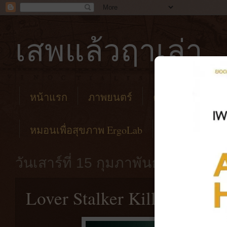
เสพแล้วฤาเล่า
หน้าแรก
ภาพยนตร์
คาเฟ่
โรงแร
หมอนเพื่อสุขภาพ ErgoLab
วันเสาร์ที่ 15 กุมภาพันธ์ พ.ศ. 256
Lover Stalker Killer