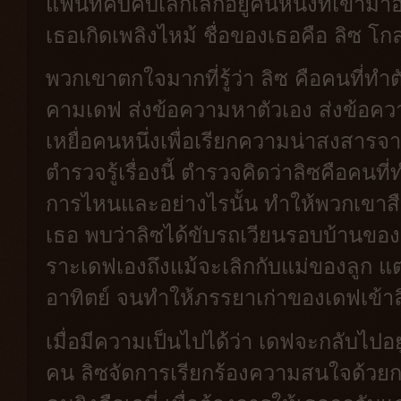
แฟนที่คบคบเลิกเลิกอยู่คนหนึ่งที่เข้ามา
เธอเกิดเพลิงไหม้ ชื่อของเธอคือ ลิซ โก
พวกเขาตกใจมากที่รู้ว่า ลิซ คือคนที่ทำ
คามเดฟ ส่งข้อความหาตัวเอง ส่งข้อคว
เหยื่อคนหนึ่งเพื่อเรียกความน่าสงสารจ
ตำรวจรู้เรื่องนี้ ตำรวจคิดว่าลิซคือคนที่
การไหนและอย่างไรนั้น ทำให้พวกเขา
เธอ พบว่าลิซได้ขับรถเวียนรอบบ้านของ เ
ราะเดฟเองถึงแม้จะเลิกกับแม่ของลูก แต่
อาทิตย์ จนทำให้ภรรยาเก่าของเดฟเข้าลิส
เมื่อมีความเป็นไปได้ว่า เดฟจะกลับไปอยู
คน ลิซจัดการเรียกร้องความสนใจด้วยการย