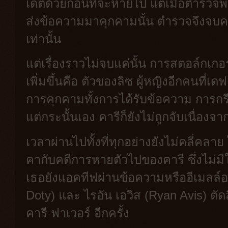
เดตด้วยก่อนที่จะหายไป แต่เมื่อตำรวจพ
ส่งข้อความมาคุกคามนั้น ตำรวจจึงจบคด
เท่านั้น
แต่เรื่องราวไม่จบแค่นั้น การสตอล์กเกอร์
เพิ่มขึ้นคือ ตัวของลิซ ผู้หญิงอีกคนที่
การคุกคามทั้งการได้รับข้อความ การกรี
แต่กระนั้นเอง คารีก็ยังไม่ถูกจับเนื่อง
เวลาผ่านไปทั้งที่ทุกอย่างยังไม่คลี่คลาย
คากับคดีการหายตัวไปของคารี ซึ่งไม่
เธอยังแอคทีฟผ่านข้อความหรืออีเมลล์อยู่
Doty) และ ไรอัน เอวิส (Ryan Avis) ตั
คารี ฟาเวอร์ อีกครั้ง