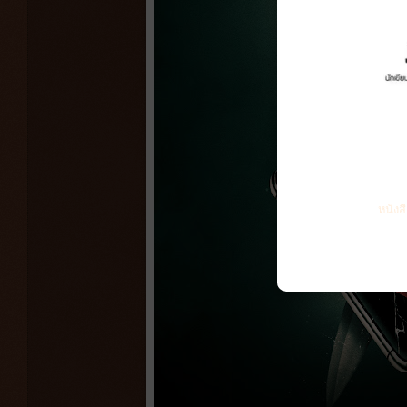
หนังส