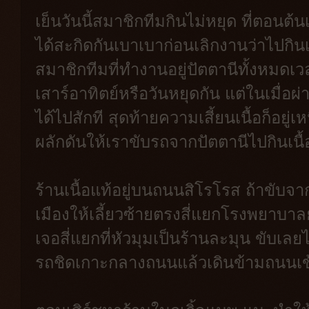
เย็นวันนี้สมาชิกทีมกินไม่หยุด ที่ตอนต้น
ได้สะกิดกันเบาเบาก่อนเลิกงานว่าไปกินเนื
สมาชิกทีมที่ทำงานอยู่ปัตตานีทั้งหมดเวล
เสาร์อาทิตย์หรือวันหยุดกัน แต่ในเมื่อ
ได้ไปสักที สุดท้ายความเสี้ยนเนื้อก็อยู
ผลักดันให้เราขับรถจากปัตตานีไปกินเนื้
ร้านเนื้อแท้อยู่บนถนนสิโรโรส ถ้าขับ
เมืองให้เลี้ยวซ้ายตรงสี่แยกโรงพยาบาล
เจอสี่แยกที่หัวมุมเป็นร้านละมุน ขับเลย
รถชิดเกาะกลางถนนแล้วเดินข้ามถนนเข้า