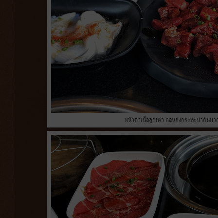
หน้าตาเนื้อลูกเต๋า ตอนลงกระทะน่ากินมาก