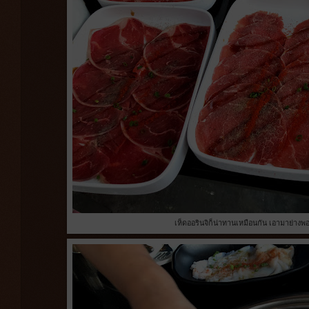
เห็ดออรินจิก็น่าทานเหมือนกัน เอามาย่างพอ