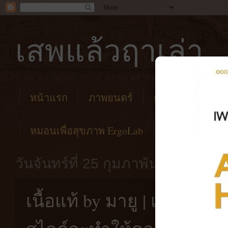
เสพแล้วฤาเล่า
หน้าแรก
ภาพยนตร์
คาเฟ่
โรงแร
หมอนเพื่อสุขภาพ ErgoLab
วันจันทร์ที่ 25 กุมภาพันธ์ พ.ศ. 25
เนื้อแท้ by มายู | เนื้อลูกเต