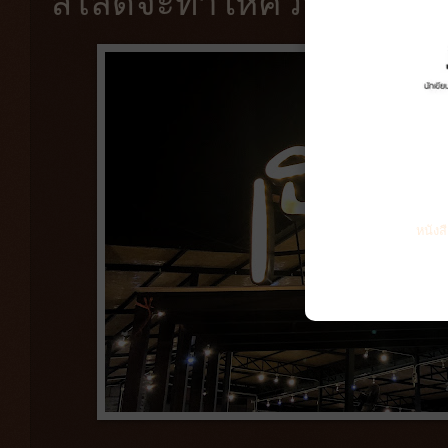
สไลด์จะทำให้ความทุกข์
หนังส