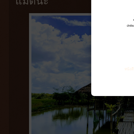
แม่ตีน๊ะ
หนังส