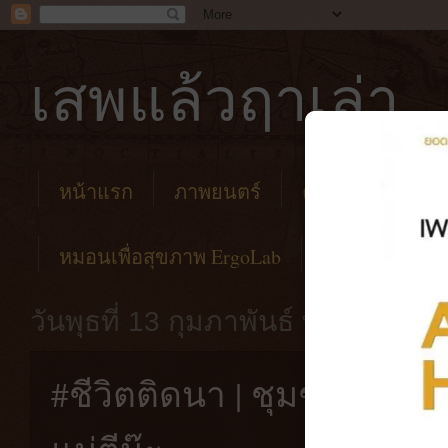
เสพแล้วฤาเล่า
หน้าแรก
ภาพยนตร์
คาเฟ่
โรงแร
หมอนเพื่อสุขภาพ ErgoLab
วันพุธที่ 13 กุมภาพันธ์ พ.ศ. 2562
#ชีวิตติดนา | ชุมชนท่องเที