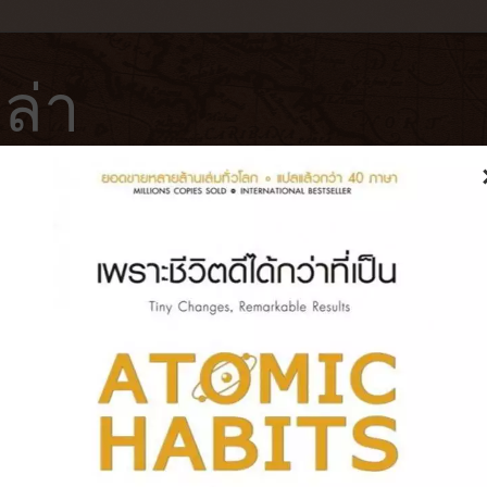
ล่า
ฟ่
โรงแรม
หนังสือ
บันทึกการเดินทาง
ุข