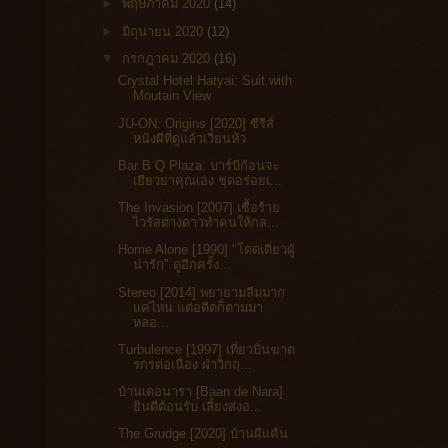
►
พฤษภาคม 2020
(14)
►
มิถุนายน 2020
(12)
▼
กรกฎาคม 2020
(16)
Crystal Hotel Hatyai: Suit with
Moutain View
JU-ON: Origins [2020] ซีรีส์
หนังผีที่ดูแล้วเวียนหัว
Bar B Q Plaza: บาร์บีก้อนจะ
เยียวยาคุณเอง ชุดอร่อยเ...
The Invasion [2007] เชื้อร้าย
ไวรัสต่างดาวทำคนให้กล...
Home Alone [1990] "โดดเดี่ยวผู้
น่ารัก" ดูอีกครั้ง...
Stereo [2014] พยายามลืมมาก
แค่ไหน แต่อดีตก็ตามมา
หลอ...
Turbulence [1997] เที่ยวบินฆาต
รกรต่อเนื่อง ฝ่าวิกฤ...
บ้านเดอนารา [Baan de Nara]
ยินดีต้อนรับ เลี้ยงส่งอ...
The Grudge [2020] บ้านผีแค้น