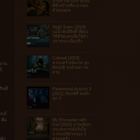
บ้านข้างข้างกลายเป็น
ผีข้างบ้านที่จะมาแย่ง
ผัวของคุณ
Night Swim [2024]
บ่อน้ำศักดิ์สิทธิ์ ที่ต้อง
ใช้ชีวิตแลกเพื่อให้คำ
ปรารถนาเป็นจริง
Cobweb [2023]
ครอบครัวเข้มงวด ลูก
ำงาน
ผิดปกติ จบด้วยความ
ก็
ตาย
ินที่
Paranormal Activity 3
[2011] เรียลลิตี้ ขนหัว
ะ
ลุก 3
งแม้
My Encounter with
 คือ
Evil [2022] สารคดีเล่า
ประสบการณ์จริงใน
การเจอปีศาจของ 3
ครอบครัว
ผัก