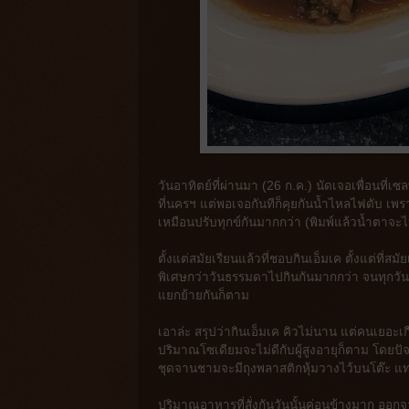
วันอาทิตย์ที่ผ่านมา (26 ก.ค.) นัดเจอเพื่อนที
ที่นครฯ แต่พอเจอกันทีก็คุยกันน้ำไหลไฟดับ เพ
เหมือนปรับทุกข์กันมากกว่า (พิมพ์แล้วน้ำตาจะ
ตั้งแต่สมัยเรียนแล้วที่ชอบกินเอ็มเค ตั้งแต่ที่ส
พิเศษกว่าวันธรรมดาไปกินกันมากกว่า จนทุกวัน
แยกย้ายกันก็ตาม
เอาล่ะ สรุปว่ากินเอ็มเค คิวไม่นาน แต่คนเยอะ
ปริมาณโซเดียมจะไม่ดีกับผู้สูงอายุก็ตาม โดยป
ชุดจานชามจะมีถุงพลาสติกหุ้มวางไว้บนโต๊ะ แทนที
ปริมาณอาหารที่สั่งกันวันนั้นค่อนข้างมาก ออกจ