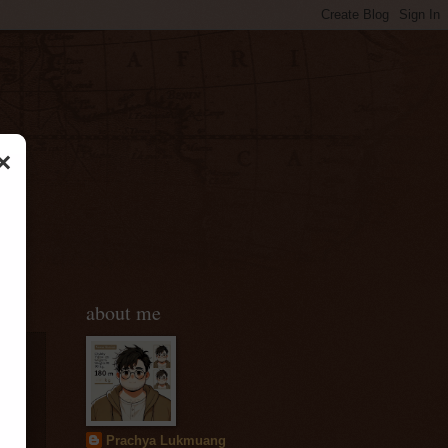
×
about me
Prachya Lukmuang