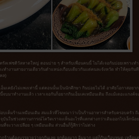
่เซลทรัลเฟซติวัลหาดใหญ่ ตอนบ่าย ๆ สำหรับเพื่อนคนนี้ ไม่ได้เจอกันบ่อยเพราะท
ราะทำงานสายงานเดียวกันตำแหน่งเกือบเดียวกันแต่คนละจังหวัด ทำให้คุยกันที
ไหล)
มัยเอ็มเคยังไม่แพงเท่านี้ แต่ตอนนั้นเป็นนักศึกษา กินบ่อยไม่ได้ อาศัยโอกาสอยากก
นี้จบมาทำงานแล้ว เวลาเจอกันก็อยากกินเอ็มเคเหมือนเดิม ถึงแม้เดอะแกงค์จ
เกือบเต็มร้านเหมือนเดิม สมแล้วที่โฆษณาว่าเป็นร้านอาหารสำหรับครอบครัว ถึ
ัจจุบันในช่วงสถานการณ์โควิดเราจะเห็นอะไรที่แตกต่างกว่าเดิมออกไปเล็กน้อย
่จะวางเปลือย ๆ เหมือนเดิม ส่วนอื่นก็รู็สึกว่าไม่ต่าง
ากร้านต้องบรรยายว่าจุกกันเลย จุกท้องมาก อิ่มมาก แต่ก็กินเกือบหมด เหลือแค่