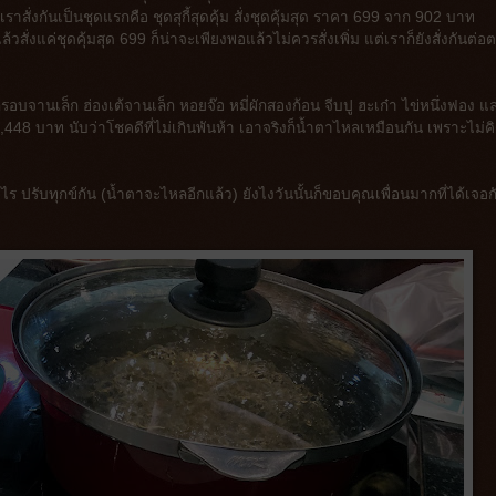
ราสั่งกันเป็นชุดแรกคือ ชุดสุกี้สุดคุ้ม สั่งชุดคุ้มสุด ราคา 699 จาก 902 บาท
ล้วสั่งแค่ชุดคุ้มสุด 699 ก็น่าจะเพียงพอแล้วไม่ควรสั่งเพิ่ม แต่เราก็ยังสั่งกันต่
รอบจานเล็ก ฮ่องเต้จานเล็ก หอยจ๊อ หมี่ผักสองก้อน จีบปู ฮะเก๋า ไข่หนึ่งฟอง แล
 บาท นับว่าโชคดีที่ไม่เกินพันห้า เอาจริงก็น้ำตาไหลเหมือนกัน เพราะไม่คิ
ะไร ปรับทุกข์กัน (น้ำตาจะไหลอีกแล้ว) ยังไงวันนั้นก็ขอบคุณเพื่อนมากที่ได้เจอก