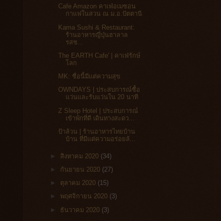
Cafe Amazon คาเฟ่อเมซอน
กาแฟในสวน ณ ม.อ.ปัตตานี
Kama Sushi & Restaurant:
ร้านอาหารญี่ปุ่นฮาลาล
รสช...
The EARTH Cafe' | คาเฟ่รักษ์
โลก
MK: ชื่อนี้มีแต่ความสุข
OWNDAYS | ประสบการณ์ซื้อ
แว่นและรับแว่นใน 20 นาที
Z Sleep Hotel | ประสบการณ์
เข้าพักที่ดี เดินทางสะดว...
ป้าล้วน | ร้านอาหารไทยบ้าน
บ้าน ที่มีแต่ความอร่อยล้...
►
สิงหาคม 2020
(34)
►
กันยายน 2020
(27)
►
ตุลาคม 2020
(15)
►
พฤศจิกายน 2020
(3)
►
ธันวาคม 2020
(3)