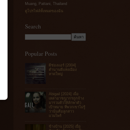
Muang, Pattani, Thailand
ดูโปรไฟล์ทั้งหมดของฉัน
Search
Popular Posts
ผีช่องแอร์ [2004]
ตำนานผีแห่งเมือง
หาดใหญ่
Abigail [2024] เมื่อ
เหล่าอาชญากรถูกจ้าง
มารวมตัวให้ลักพาตัว
เป้าหมาย ที่พวกเขาไม่รู้
ว่านั่นคือลูกสาว
แวมไพร์
ข้างบ้าน [2025] เมื่อ