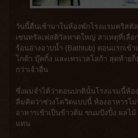
วันนี้ตื่นเช้ามาในห้องพักโรงแรมคริสตัลโ
เซนทรัลเฟสติวัลหาดใหญ่ สาเหตุที่เลือ
ร้อนอ่างอาบน้ำ (Bathtub) ตอนแรกเข้า
โกด้า บุ๊คกิ้ง และเทรเวลโลก้า สุดท้าย
กว่าเจ้าอื่น
ซึ่งผมจำได้ว่าตอนปกตินั้นโรงแรมนี้ห้
ลืมคิดว่าช่วงโควิดแบบนี้ ห้องอาหารไม่
อาหารเช้าเป็นข้าวต้ม ขนมปังปิ้ง ผลไ
แทน