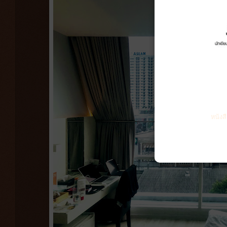
หนังส