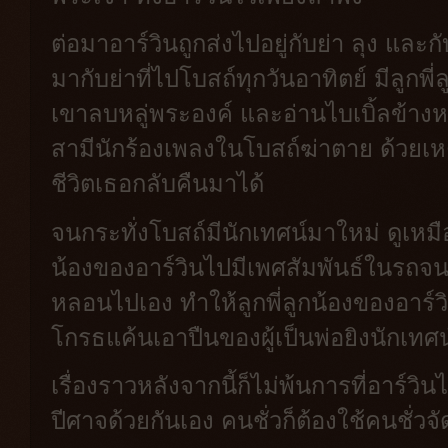
ต่อมาอาร์วินถูกส่งไปอยู่กับย่า ลุง และกับ
มากับย่าที่ไปโบสถ์ทุกวันอาทิตย์ มีลูกพี
เขาลบหลู่พระองค์ และอ่านไบเบิ้ลข้า
สามีนักร้องเพลงในโบสถ์ฆ่าตาย ด้วยเหต
ชีวิตเธอกลับคืนมาได้
จนกระทั่งโบสถ์มีนักเทศน์มาใหม่ ดูเหมื
น้องของอาร์วินไปมีเพศสัมพันธ์ในรถจน
หลอนไปเอง ทำให้ลูกพี่ลูกน้องของอาร์วิ
โกรธแค้นเอาปืนของผู้เป็นพ่อยิงนัก
เรื่องราวหลังจากนี้ก็ไม่พ้นการที่อาร์
ปีศาจด้วยกันเอง คนชั่วก็ต้องใช้คนชั่ว