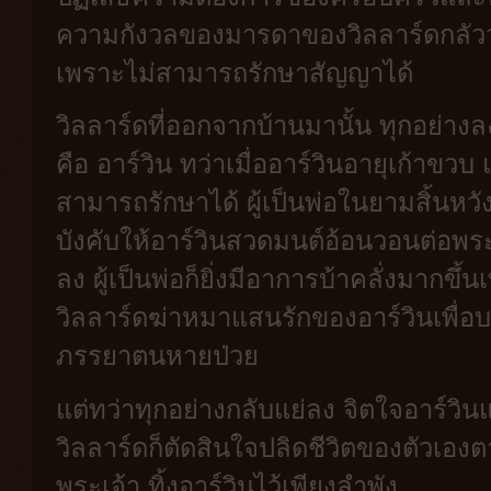
ความกังวลของมารดาของวิลลาร์ดกลัวว่าจ
เพราะไม่สามารถรักษาสัญญาได้
วิลลาร์ดที่ออกจากบ้านมานั้น ทุกอย่างล
คือ อาร์วิน ทว่าเมื่ออาร์วินอายุเก้าขวบ
สามารถรักษาได้ ผู้เป็นพ่อในยามสิ้นหวั
บังคับให้อาร์วินสวดมนต์อ้อนวอนต่อพระเ
ลง ผู้เป็นพ่อก็ยิ่งมีอาการบ้าคลั่งมากขึ้น
วิลลาร์ดฆ่าหมาแสนรักของอาร์วินเพื่อ
ภรรยาตนหายป่วย
แต่ทว่าทุกอย่างกลับแย่ลง จิตใจอาร์วิน
วิลลาร์ดก็ตัดสินใจปลิดชีวิตของตัวเอ
พระเจ้า ทิ้งอาร์วินไว้เพียงลำพัง