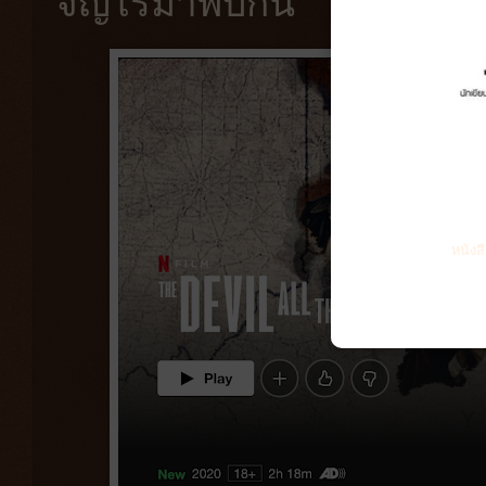
จัญไรมาพบกัน
หนังส