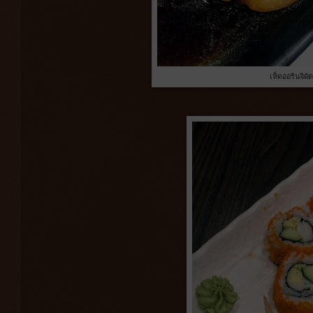
เห็ดออรินจิผั