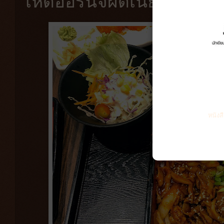
เห็ดออรินจิผัดเนย
หนังส