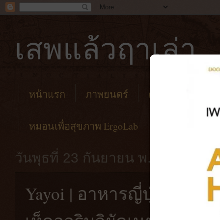
เสพแล้วฤาเล่า
หน้าแรก
ภาพยนตร์
คาเฟ่
โรงแร
หมอนเพื่อสุขภาพ ErgoLab
วันพุธที่ 23 กันยายน พ.ศ. 2563
Yayoi | อาหารญี่ปุ่นรสชาต