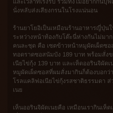
และเวลาที่เร่งรีบ รวมทั้งไม่อยากกินบุฟเ
นั่งหลับส่งเสียงกรนในโรงแน่นอน
ร้านยาโยอิเป็นเหมือนร้านอาหารญี่ปุ่นใน
ระหว่างหน้าท้องกับโต๊ะนี่ห่างกันไม่ม
คนละชุด คือ เซตข้าวหน้าหมูผัดเผ็ดซอส
ทอดราดซอสนัมบัง 189 บาท พร้อมสั่ง
เนียไข่กุ้ง 139 บาท และเห็ดออรินจิผัด
หมูผัดเผ็ดซอสที่ผมสั่งมากินก็ต้องบอกว
โรลแคลิฟอเนียไข่กุ้งรสชาติธรรมดา ส่วนท
เนย
เห็นออรินจิผัดเนยคือ เหมือนเรากินเห