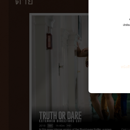
ตาย
หนังส