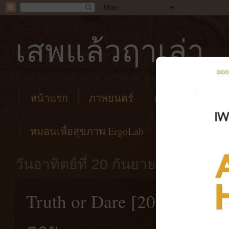
เสพแล้วฤาเล่า
หน้าแรก
ภาพยนตร์
คาเฟ่
โรงแร
หมอนเพื่อสุขภาพ ErgoLab
วันอาทิตย์ที่ 20 กันยายน พ.ศ. 256
Truth or Dare [2019] จริงห