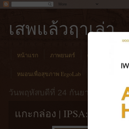
เสพแล้วฤาเล่า
หน้าแรก
ภาพยนตร์
คาเฟ่
โรงแร
หมอนเพื่อสุขภาพ ErgoLab
วันพฤหัสบดีที่ 24 กันยายน พ.ศ. 2
แกะกล่อง | IPSA: The Tim