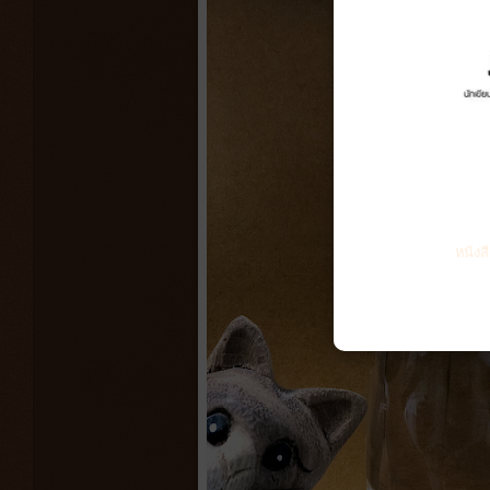
หนังส