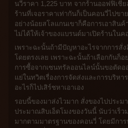
นวี่ราคา 1,225 บาท จากร้านออฟฟิเชีย
ร้านที่เจอราคาเท่ากันก็เป็นคอนวี่ไปขาย
อย่างน้อยสโลแกนเขาก็คือการเอาสินค้
ไม่ได้ให้เจ้าของแบรนด์มาเปิดร้านในคอ
เพราะฉะนั้นถ้ามีปัญหาอะไรจากการสั่งส
โดยตรงเลย เพราะฉะนั้นถ้าเลือกกันก็อย
การซื้อจากเซนทรัลออนไลน์นั้นขอตัดออ
แย่ในทวิตเรื่องการจัดส่งและการบริหารส
อะไรก็ไปเสิร์ชหาเอาเอง
รอบนี้ของมาส่งไวมาก สั่งของไปประมาณ
ประมาณสิบเอ็ดโมงของวันนี้ นับว่าเร็วม
มากตามมาตรฐานของคอนวี่ โดยมีการห