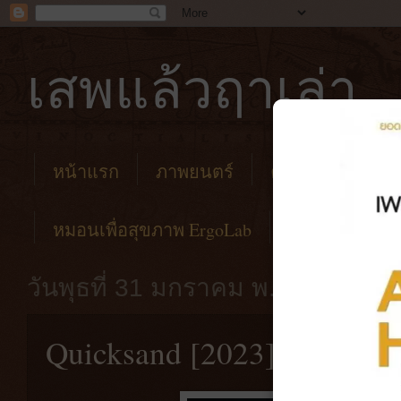
เสพแล้วฤาเล่า
หน้าแรก
ภาพยนตร์
คาเฟ่
โรงแร
หมอนเพื่อสุขภาพ ErgoLab
วันพุธที่ 31 มกราคม พ.ศ. 2567
Quicksand [2023] อุปสรรค