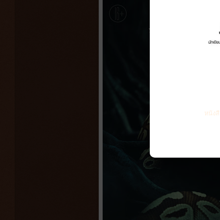
หนังส