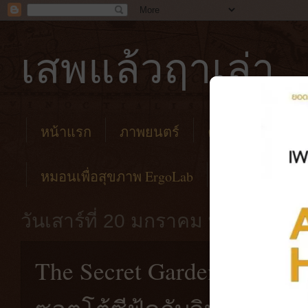
เสพแล้วฤาเล่า
หน้าแรก
ภาพยนตร์
คาเฟ่
โรงแร
หมอนเพื่อสุขภาพ ErgoLab
วันเสาร์ที่ 20 มกราคม พ.ศ. 2567
The Secret Garden [สงขลา]