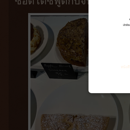
ซอตโต้ซีฟู้ดกับจิบชาสมิห
หนังส