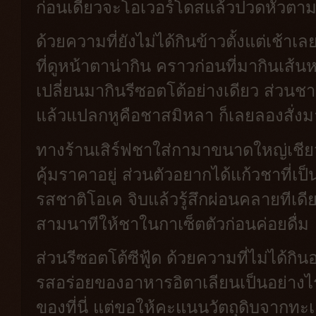
ก่อนเดี๋ยวจะโอเวอร์โดสแล้วปวดหัวต
ด้วยความที่ยังไม่ได้กินข้าวตั้งแต่เช้าเ
ที่ดูหน้าตาน่ากิน คราวก่อนที่มากินเส้น
เปลี่ยนมากินรีซอตโต้อย่างเดียว ส่วนชา
แล้วแปลกหูคือชาสมิหลา ก็เลยลองสั่ง
ทางร้านเสิร์ฟชาใส่กามาขนาดใหญ่เชียว
คุ้มราคาอยู่ ส่วนตัวอยากได้แก้วชาที่เป็น
รสชาติโอเค จิบแล้วรู้สึกผ่อนคลายทีเ
สามนาทีให้ชาในกาเซ็ตตัวก่อนค่อยดื่ม
ส่วนรีซอตโต้ซีฟู้ด ด้วยความที่ไม่ได้กิน
รสอร่อยของอาหารอิตาเลียนเป็นอย่างไร แ
ของที่นี่ แต่ขอให้คะแนนวัตถุดิบจากทะเ