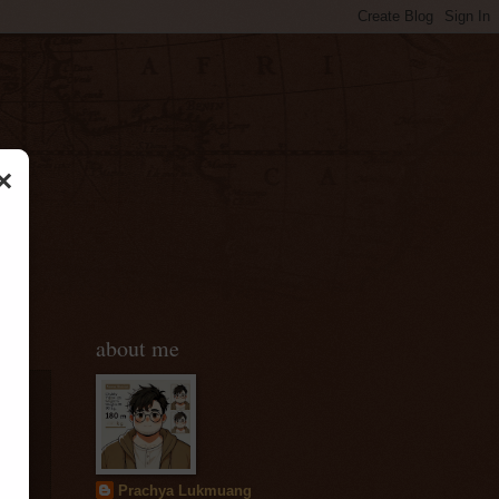
×
about me
Prachya Lukmuang