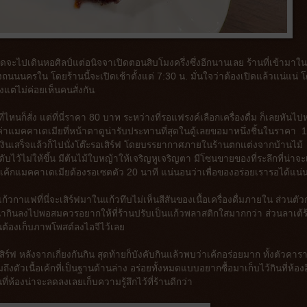
ิดจะไปเดินหอศิลป์แต่อนิจจาเปิดตอนสิบโมงครึ่งซึ่งอีกนานเลย ร้านที่เข้ามาใน
นนนครใน โดยร้านนี้จะเปิดเช้าตั้งแต่ 7:30 น. มั่นใจว่าต้องเปิดแล้วแน่แน่ 
งแต่ไม่ค่อยเห็นคนสั่งกัน
่ไหนก็สั่ง แต่ที่นี่ราคา 80 บาท ระหว่างที่รอแฟรงค์เลือกเครื่องดื่ม ก็เลยหันไปห
ค่าแมคคาเดเมียที่หน้าตาดูน่ารับประทานที่สุดในตู้เลยขอมาหนึ่งชิ้นในราคา 
เงินเสร็จแล้วก็ไปนั่งโต๊ะรอเสิร์ฟ โดยบรรยากาศภายในร้านตกแต่งจากบ้านไม้
ว้ไม่ให้ขึ้น มีต้นไม้ใบหญ้าให้เจริญหูเจริญตา มีโซนขายของที่ระลึกที่น่าจะเ
่าเค้กแมคคาเดเมียต้องรอเซตตัว 20 นาที แน่นอนว่าเพื่อของอร่อยเรารอได้แน่
วกาแฟที่นี่จะเสิร์ฟมาในแก้วทึบไม่เห็นสีสันของเนื้อเครื่องดื่มภายใน ส่วนตั
น่ากินลงไปพอสมควรอยากให้ที่ร้านปรับเป็นแก้วพลาสติกใสมากกว่า ส่วนลาเต้ร
ยจนต้องเก็บภาพโพสต์ลงไอจีไว้เลย
ร์ฟ หลังจากเกี่ยงกันกิน สุดท้ายก็บังคับกินแล้วพบว่าเค้กอร่อยมาก ทั้งตัวคาร
ึงตัวเนื้อเค้กที่เป็นฐานด้านล่าง อร่อยทั้งหมดแบบอยากซื้อมาเก็บไว้กินที่ห้อง
ี่ห้องน่าจะลดลงเลยเก็บความรู้สึกไว้ที่ร้านดีกว่า