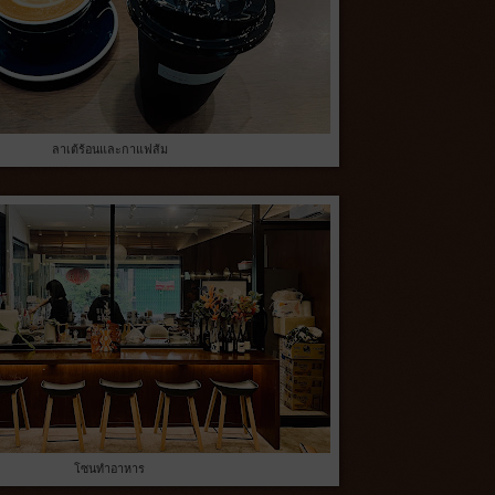
ลาเต้ร้อนและกาแฟส้ม
โซนทำอาหาร