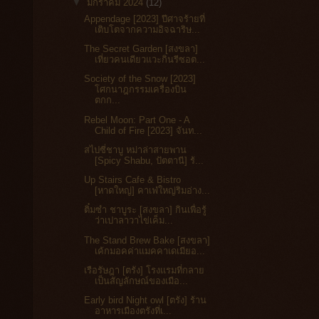
▼
มกราคม 2024
(12)
Appendage [2023] ปีศาจร้ายที่
เติบโตจากความอิจฉาริษ...
The Secret Garden [สงขลา]
เที่ยวคนเดียวแวะกินรีซอต...
Society of the Snow [2023]
โศกนาฎกรรมเครื่องบิน
ตกก...
Rebel Moon: Part One - A
Child of Fire [2023] จันท...
สไปซี่ชาบู หม่าล่าสายพาน
[Spicy Shabu, ปัตตานี] ร้...
Up Stairs Cafe & Bistro
[หาดใหญ่] คาเฟ่ใหญ่ริมอ่าง...
ติ๋มซำ ชาบูระ [สงขลา] กินเพื่อรู้
ว่าเปาลาวาไข่เค็ม...
The Stand Brew Bake [สงขลา]
เค้กมอคค่าแมคคาเดเมียอ...
เรือรัษฎา [ตรัง] โรงแรมที่กลาย
เป็นสัญลักษณ์ของเมือ...
Early bird Night owl [ตรัง] ร้าน
อาหารเมืองตรังที่เ...