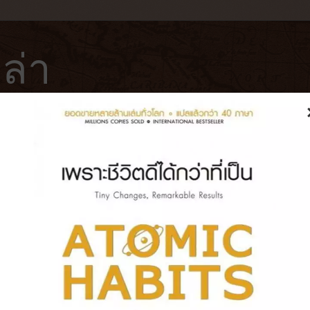
ล่า
ฟ่
โรงแรม
หนังสือ
บันทึกการเดินทาง
 [สงขลา] เค้กมอคค่าแมคคาเดเมีย