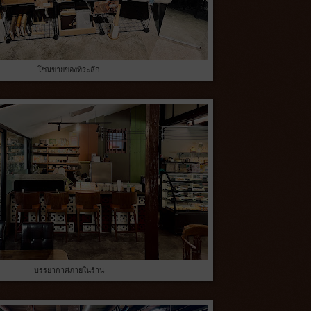
โซนขายของที่ระลึก
บรรยากาศภายในร้าน