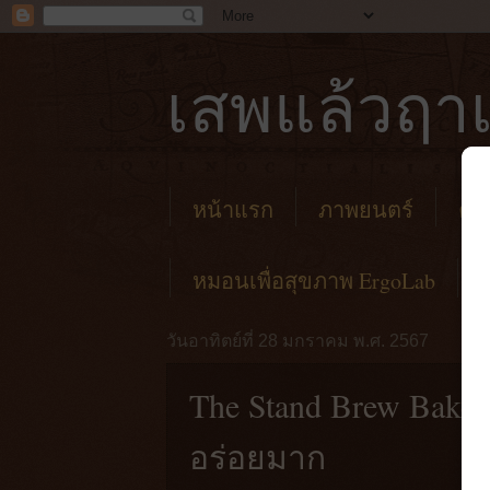
เสพแล้วฤาเ
หน้าแรก
ภาพยนตร์
คาเ
หมอนเพื่อสุขภาพ ErgoLab
วันอาทิตย์ที่ 28 มกราคม พ.ศ. 2567
The Stand Brew Bake
อร่อยมาก