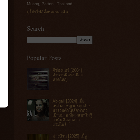
Muang, Pattani, Thailand
ดูโปรไฟล์ทั้งหมดของฉัน
Search
Popular Posts
ผีช่องแอร์ [2004]
ตำนานผีแห่งเมือง
หาดใหญ่
Abigail [2024] เมื่อ
เหล่าอาชญากรถูกจ้าง
มารวมตัวให้ลักพาตัว
เป้าหมาย ที่พวกเขาไม่รู้
ว่านั่นคือลูกสาว
แวมไพร์
ข้างบ้าน [2025] เมื่อ