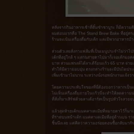
หลังจากกินอาหารเช้าที่ติ๋มซำชาบูระ ก็มีความค
ผมตอนแรกคือ The Stand Brew Bake ที่อยู่ตรงถ
ร้านจะเน้นเครื่องดื่มกับเค้ก และมีพวกอาหารบ้า
ส่วนตัวเลยสั่งกาแฟส้มที่เป็นเมนูประจำไม่ว่าไปที
เค้กที่อยู่ใกล้ ๆ แสกนสายตาไปมาก็เจอเค้กมอค
บาท ส่วนแฟรงค์ได้ลาเต้ร้อนแก้ว 65 บาท จ่าย
ทำให้มีความอบอุ่น ตรงกลางร้านจะมีบันไดประดับไ
เพิ่มเข้ามาไม่นาน ระหว่างนั่งรอพนักงานแจ้งว
โดยความประทับใจของที่นี่ต้องบอกว่าหากเป็นแก้
ไม่เห็นเครื่องดื่มภายในแก้วนี่จะทำให้ลดความ
ที่สั่งก็มาเสิร์ฟด้วยลาเต้อาร์ทเป็นรูปหัวใจสว
แล้วสุดท้ายเค้กแมคคาเดเมียที่หมายตาไว้ก็มาเสิ
ที่ราดบนหน้าเค้ก แมคคาเดเมียที่อยู่ด้านบน รวมถ
ชิ้นนึงเลย แต่คิดว่าความอร่อยตอนซื้อกลับมากินท