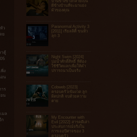
บ้านข้างข้างกลายเป็น
ผีข้างบ้านที่จะมาแย่ง
ผัวของคุณ
Paranormal Activity 3
หัว
[2011] เรียลลิตี้ ขนหัว
โดย
ลุก 3
าตู้
Night Swim [2024]
105
บ่อน้ำศักดิ์สิทธิ์ ที่ต้อง
ใช้ชีวิตแลกเพื่อให้คำ
ปรารถนาเป็นจริง
พิ่ง
นอน
Cobweb [2023]
วการ
ครอบครัวเข้มงวด ลูก
้อน
ผิดปกติ จบด้วยความ
ตาย
าเมล
My Encounter with
อีก
Evil [2022] สารคดีเล่า
ประสบการณ์จริงใน
การเจอปีศาจของ 3
ครอบครัว