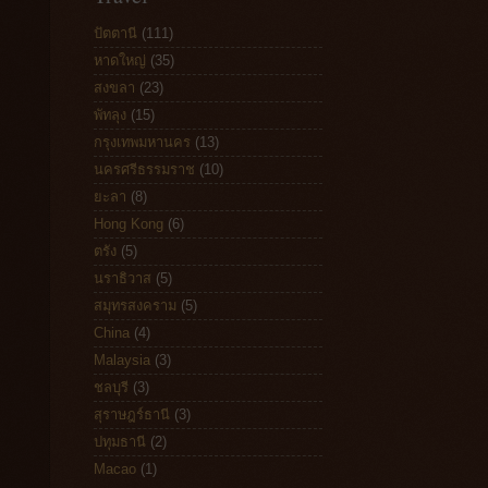
ปัตตานี
(111)
หาดใหญ่
(35)
สงขลา
(23)
พัทลุง
(15)
กรุงเทพมหานคร
(13)
นครศรีธรรมราช
(10)
ยะลา
(8)
Hong Kong
(6)
ตรัง
(5)
นราธิวาส
(5)
สมุทรสงคราม
(5)
China
(4)
Malaysia
(3)
ชลบุรี
(3)
สุราษฎร์ธานี
(3)
ปทุมธานี
(2)
Macao
(1)