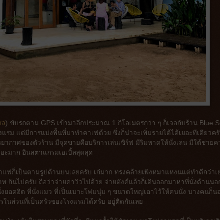
ชล
) ขับรถตาม GPS เข้ามาอีกประมาณ 1 กิโลเมตรกว่า ๆ ก็เจอกับร้าน Blue S
ม แต่มีการแบ่งพื้นที่มาทำคาเฟ่ด้วย ซึ่งก็น่าจะเพิ่มรายได้ได้เยอะทีเดียวคร
าศของตัวร้าน มีจุดขายคือบริการเล่นเซิร์ฟ มีริมหาดให้นั่งเล่น มีใต้ชายค
เยอะมาก อินสตาแกรมเอเบิ้ลสุดสุด
ายกาแฟก็เป็นตามรูปด้านบนเลยครับ เก๋มาก ทรงคล้ายเพิงหมาแหงนแต่ทำดีกว่าเ
กินไปครับ ถือว่าจ่ายค่าวิวไปด้วย จ่ายตังค์แล้วก็เดินออกมาหาที่นั่งด้านนอก
งยอดฮิต ที่นั่งแมว ที่เป็นเบาะโฟมนุ่ม ๆ ขนาดใหญ่เอาไว้ให้คนนั่ง บางคนก็น
ในส่วนที่เป็นครัวของโรงแรมได้ครับ อยู่ติดกันเลย