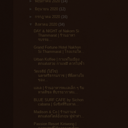
►
พฤษภาคม 2020
(14)
►
มิถุนายน 2020
(12)
►
กรกฎาคม 2020
(16)
▼
สิงหาคม 2020
(34)
DAY & NIGHT of Nakorn Si
Thammarat | ร้านอาหา
รบรรย...
Grand Fortune Hotel Nakhon
Si Thammarat | โรงแรมให...
Urban Koffee | กาแฟในเมือง
ตกแต่งสวย กาแฟดี ควรไปซ้ำ
วัดเจดีย์ (ไอ้ไข่)
นครศรีธรรมราช | ที่พึ่งทางใจ
ของ...
แลเล | ร้านอาหารทะเลเล็ก ๆ ริม
หาดสิชล ที่บรรยากาศแ...
BLUE SURF CAFE by Sichon
cabana | นั่งชิลที่ริมหาด...
Madison & Co | ร้านกาแฟ
ตกแต่งสไตล์อังกฤษ ฟู่ฟ่าท่า...
Passion Resort Kiriwong |