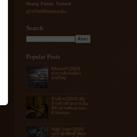
Muang, Pattani, Thailand
ดูโปรไฟล์ทั้งหมดของฉัน
Search
Popular Posts
ผีช่องแอร์ [2004]
ตำนานผีแห่งเมือง
หาดใหญ่
ข้างบ้าน [2025] เมื่อ
บ้านข้างข้างกลายเป็น
ผีข้างบ้านที่จะมาแย่ง
ผัวของคุณ
Night Swim [2024]
บ่อน้ำศักดิ์สิทธิ์ ที่ต้อง