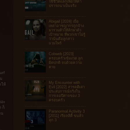
ใช้ชีวิตแลกเพื่อให้คำ
ปรารถนาเป็นจริง
Abigail [2024] เมื่อ
เหล่าอาชญากรถูกจ้าง
มารวมตัวให้ลักพาตัว
เป้าหมาย ที่พวกเขาไม่รู้
ว่านั่นคือลูกสาว
แวมไพร์
Cobweb [2023]
ครอบครัวเข้มงวด ลูก
ผิดปกติ จบด้วยความ
ตาย
urf
ับ
My Encounter with
าให้
Evil [2022] สารคดีเล่า
ประสบการณ์จริงใน
การเจอปีศาจของ 3
ครอบครัว
ยอะ
 ก็
Paranormal Activity 3
อน
[2011] เรียลลิตี้ ขนหัว
ลุก 3