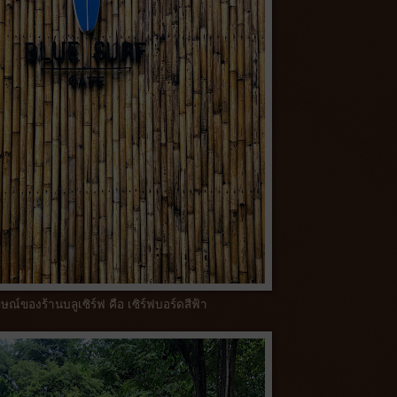
ษณ์ของร้านบลูเซิร์ฟ คือ เซิร์ฟบอร์ดสีฟ้า