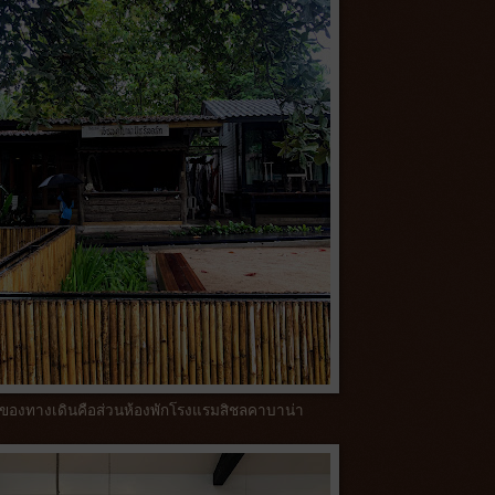
องทางเดินคือส่วนห้องพักโรงแรมสิชลคาบาน่า