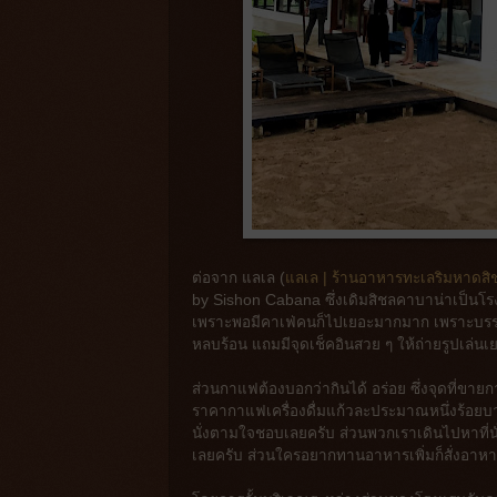
ต่อจาก แลเล (
แลเล | ร้านอาหารทะเลริมหาดสิ
by Sishon Cabana ซึ่งเดิมสิชลคาบาน่าเป็นโรงแร
เพราะพอมีคาเฟ่คนก็ไปเยอะมากมาก เพราะบรรยาก
หลบร้อน แถมมีจุดเช็คอินสวย ๆ ให้ถ่ายรูปเล่น
ส่วนกาแฟต้องบอกว่ากินได้ อร่อย ซึ่งจุดที่ข
ราคากาแฟเครื่องดื่มแก้วละประมาณหนึ่งร้อยบาท 
นั่งตามใจชอบเลยครับ ส่วนพวกเราเดินไปหาที่นั่
เลยครับ ส่วนใครอยากทานอาหารเพิ่มก็สั่งอาหาร