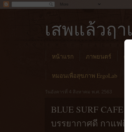
เสพแล้วฤาเ
หน้าแรก
ภาพยนตร์
คาเ
หมอนเพื่อสุขภาพ ErgoLab
วันอังคารที่ 4 สิงหาคม พ.ศ. 2563
BLUE SURF CAFE by Si
บรรยากาศดี กาแฟดี ค