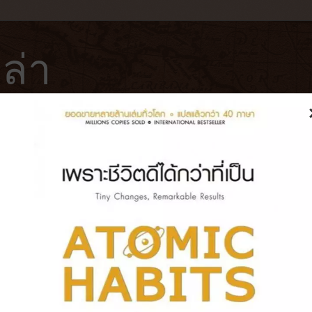
ล่า
ฟ่
โรงแรม
หนังสือ
บันทึกการเดินทาง
chon cabana | นั่งชิลที่ริมหาดสิช
นมาเที่ยวก็ดี