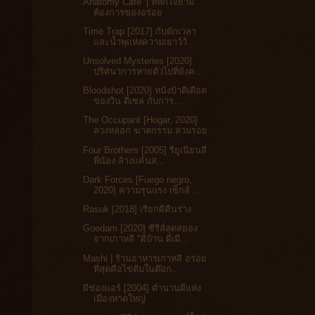
Anatomy Cafe’ | ที่พักใจยาม
ต้องการของอร่อย
Time Trap [2017] กับดักเวลา
และน้ำพุแห่งความเยาว์วั...
Unsolved Mysteries [2020]
ปริศนาการหายตัวไปที่ยังค...
Bloodshot [2020] หนังบ้าดีเดือด
ของวิน ดีเซล กับการ...
The Occupant [Hogar, 2020]
ลวงหลอก ฆาตกรรม สวมรอย
Four Brothers [2005] รียูเนียนสี่
พี่น้อง ล้างแค้นส...
Dark Forces [Fuego negro,
2020] ความรุนแรง เซ็กส์ ...
Rasuk [2018] เรียกผีคืนร่าง
Goedam [2020] ซีรีส์สุดสยอง
จากเกาหลี "ผีบ้าน ผีเมื...
Mashi | ร้านอาหารเกาหลี อร่อย
ที่สุดคือไข่ต้มในต๊อก...
ผีช่องแอร์ [2004] ตำนานผีแห่ง
เมืองหาดใหญ่