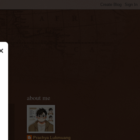
×
about me
ล
Prachya Lukmuang