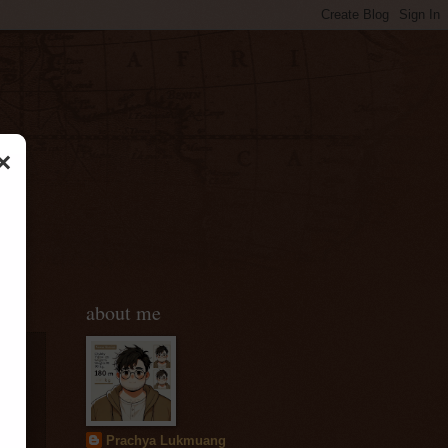
×
about me
Prachya Lukmuang