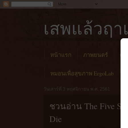
เสพแล้วฤาเ
หน้าแรก
ภาพยนตร์
คาเ
หมอนเพื่อสุขภาพ ErgoLab
วันเสาร์ที่ 3 พฤศจิกายน พ.ศ. 2561
ชวนอ่าน The Five Sec
Die