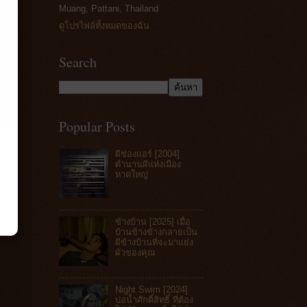
Muang, Pattani, Thailand
ดูโปรไฟล์ทั้งหมดของฉัน
Search
Popular Posts
ผีช่องแอร์ [2004]
ตำนานผีแห่งเมือง
หาดใหญ่
ข้างบ้าน [2025] เมื่อ
บ้านข้างข้างกลายเป็น
ผีข้างบ้านที่จะมาแย่ง
ผัวของคุณ
Night Swim [2024]
บ่อน้ำศักดิ์สิทธิ์ ที่ต้อง