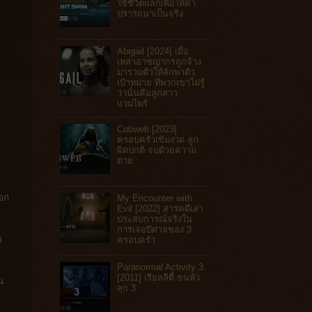
ใช้ชีวิตแลกเพื่อให้คำ
ปรารถนาเป็นจริง
Abigail [2024] เมื่อ
เหล่าอาชญากรถูกจ้าง
มารวมตัวให้ลักพาตัว
เป้าหมาย ที่พวกเขาไม่รู้
ว่านั่นคือลูกสาว
แวมไพร์
Cobweb [2023]
ครอบครัวเข้มงวด ลูก
ผิดปกติ จบด้วยความ
ตาย
บอก
My Encounter with
Evil [2022] สารคดีเล่า
ประสบการณ์จริงใน
การเจอปีศาจของ 3
บ
ครอบครัว
Paranormal Activity 3
[2011] เรียลลิตี้ ขนหัว
น
ลุก 3