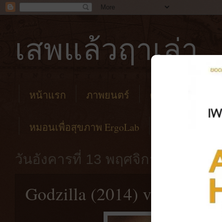
เสพแล้วฤาเล่า
หน้าแรก
ภาพยนตร์
คาเฟ่
โรงแร
หมอนเพื่อสุขภาพ ErgoLab
วันอังคารที่ 13 พฤศจิกายน พ.ศ. 2
Godzilla (2014) vs Motu