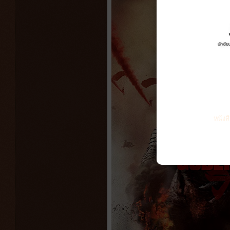
หนังส