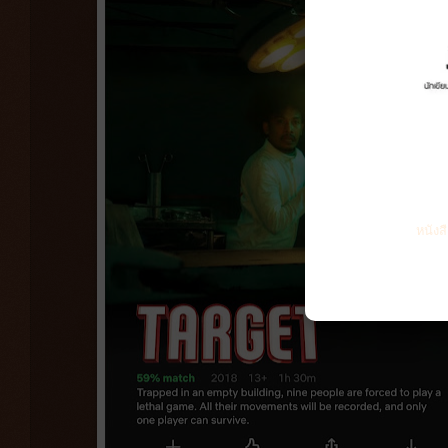
หนังส