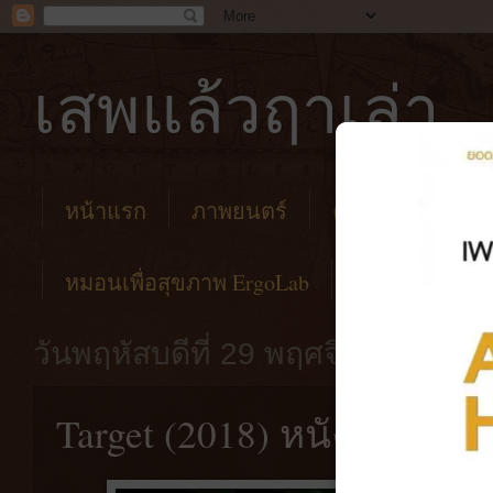
เสพแล้วฤาเล่า
หน้าแรก
ภาพยนตร์
คาเฟ่
โรงแร
หมอนเพื่อสุขภาพ ErgoLab
วันพฤหัสบดีที่ 29 พฤศจิกายน พ.ศ.
Target (2018) หนังอินโดนี