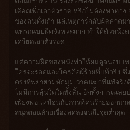
ตอนแรกที่อ่านเรื่องย่อของภาพยนตร์ ผมเ
เดือดเพื่อเอาตัวรอด หรือไม่ต้องหาทางเข
ของคนทั้งเก้า แต่เหตุการ์กลับผิดคาด
แทรกแบบผิดจังหวะมาก ทำให้ตัวหนังตล
เครียดเอาตัวรอด
แต่ความฝืดของหนังทำให้ผมดูจนจบ เพร
ใครจะรอดและใครคือผู้ร้ายที่แท้จริง ซ
ตรงที่พยายามหักมุม ว่าคนฆ่าที่แท้จริ
ไม่มีการลุ้นใดใดทั้งสิ้น อีกทั้งการเฉลย
เพียงพอ เหมือนกับการที่คนร้ายออกม
สนุกตอนท้ายเรื่องลดลงจนถึงจุดต่ำสุด