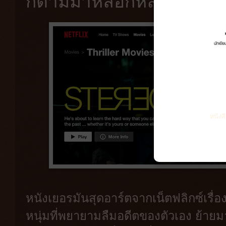
ก็ตามมาหลอกหลอนคุณต
หนังส
หนังเยอรมันสุดอาร์ตจากเน็ตฟลิกซ์เรื่อง
หนุ่มที่พยายามลืมอดีตของตัวเอง ย้ายม