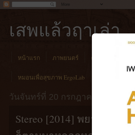
เสพแล้วฤาเล่า
หน้าแรก
ภาพยนตร์
คาเฟ่
โรงแร
หมอนเพื่อสุขภาพ ErgoLab
วันจันทร์ที่ 20 กรกฎาคม พ.ศ. 256
Stereo [2014] พยายามลืม