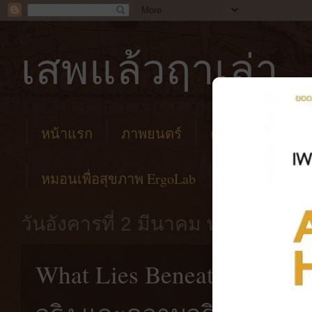
เสพแล้วฤาเล่า
หน้าแรก
ภาพยนตร์
คาเฟ่
โรงแร
หมอนเพื่อสุขภาพ ErgoLab
วันอังคารที่ 2 มีนาคม พ.ศ. 2564
What Lies Beneath [200