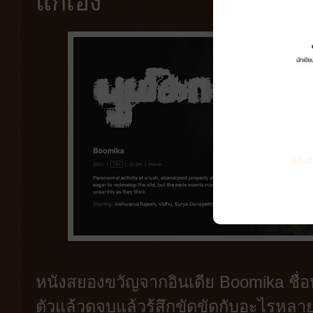
แกเอง
หนังส
หนังสยองขวัญจากอินเดีย Boomika ชื่อห
ตัวแล้วดูจบแล้วรู้สึกขัดขัดกับอะไรหลาย