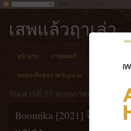
เสพแล้วฤาเล่า
หน้าแรก
ภาพยนตร์
คาเฟ่
โรงแร
หมอนเพื่อสุขภาพ ErgoLab
วันเสาร์ที่ 27 พฤษภาคม พ.ศ. 256
Boomika [2021] จิตวิญญ