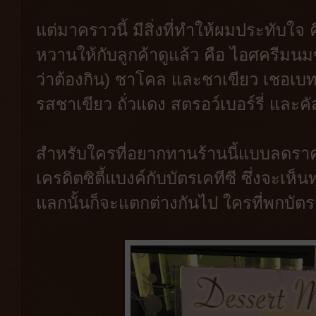
แต่มาคราวนี้ มีสิ่งที่ทำให้ผมประทับใจ 
หวานให้กับลูกค้าดูแล้ว คือ ไอศครีมนมข
ว่าต้องกิน) ชาโคล และชาเขียว เชอเบทม
รสชาเขียว ถั่วแดง สตรอว์เบอร์รี่ และค
สำหรับใครที่อยากทานร้านนี้แบบลดราค
เครดิตซิตี้แบงค์กับบัตรเคทีซี ซึ่งจะเห็น
แลกนั้นก็จะแตกต่างกันไป ใครที่พกบัตร