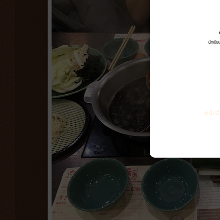
หนังส