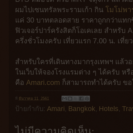
ผมไปเซนทรัลพระรามเก้า กิน
โมโม่พา
แค่ 30 บาทตลอดสาย ราคาถูกกว่าแทกซี
ฟิวเจอร์ปาร์ครังสิตก็โอเคเลย สำหรับ A
ครึ่งชั่วโมงครับ เที่ยวแรก 7.00 น. เที
สำหรับใครที่เดินทางมากรุงเทพฯ แล้วอยา
ในเว็บให้จองโรงแรมต่าง ๆ ได้ครับ หร
คือ
Amari.com
ก็สามารถทำได้ครับ ขอให
ที่
ธันวาคม 11, 2561
ป้ายกำกับ:
Amari
,
Bangkok
,
Hotels
,
Tra
ไม่มีความคิดเห็น: