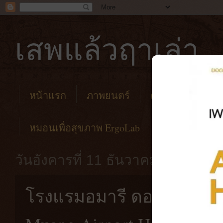
เสพแล้วฤาเล่า
หน้าแรก
ภาพยนตร์
คาเฟ่
โรงแร
หมอนเพื่อสุขภาพ ErgoLab
วันอังคารที่ 11 ธันวาคม พ.ศ. 256
โรงแรมอมารี ดอนเมือง แอ