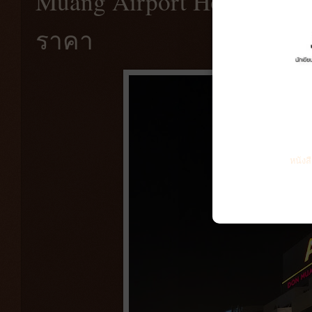
Muang Airport Hotel)| คว
ราคา
หนังส