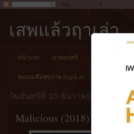
เสพแล้วฤาเล่า
หน้าแรก
ภาพยนตร์
คาเฟ่
โรงแร
หมอนเพื่อสุขภาพ ErgoLab
วันจันทร์ที่ 10 ธันวาคม พ.ศ. 2561
Malicious (2018) ไม่ไปผุด 