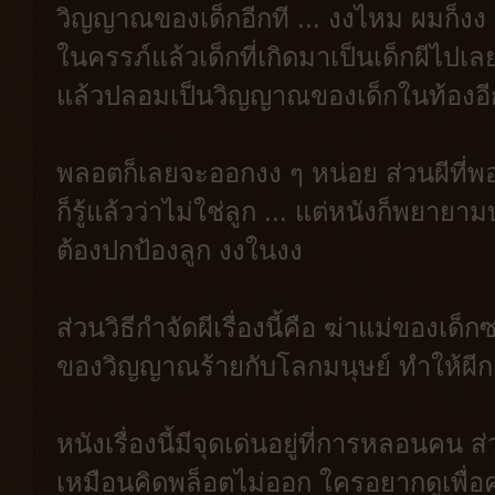
วิญญาณของเด็กอีกที ... งงไหม ผมก็งง 
ในครรภ์แล้วเด็กที่เกิดมาเป็นเด็กผีไปเลย 
แล้วปลอมเป็นวิญญาณของเด็กในท้องอี
พลอตก็เลยจะออกงง ๆ หน่อย ส่วนผีที่พ
ก็รู้แล้วว่าไม่ใช่ลูก ... แต่หนังก็พยา
ต้องปกป้องลูก งงในงง
ส่วนวิธีกำจัดผีเรื่องนี้คือ ฆ่าแม่ของเ
ของวิญญาณร้ายกับโลกมนุษย์ ทำให้ผีกลั
หนังเรื่องนี้มีจุดเด่นอยู่ที่การหลอนคน
เหมือนคิดพล็อตไม่ออก ใครอยากดูเพื่อค