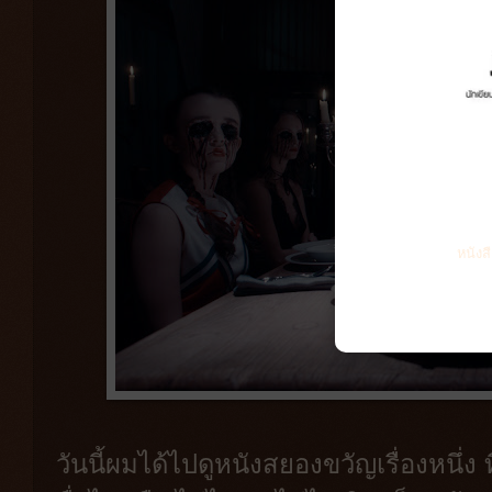
หนังส
วันนี้ผมได้ไปดูหนังสยองขวัญเรื่องหนึ่ง ท