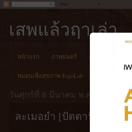
เสพแล้วฤาเล่า
หน้าแรก
ภาพยนตร์
คาเฟ่
โรงแร
หมอนเพื่อสุขภาพ ErgoLab
วันศุกร์ที่ 8 มีนาคม พ.ศ. 2567
ละเมอยำ [ปัตตานี] ความอ