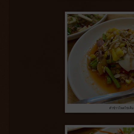
ตำข้าวโพดไข่เค็