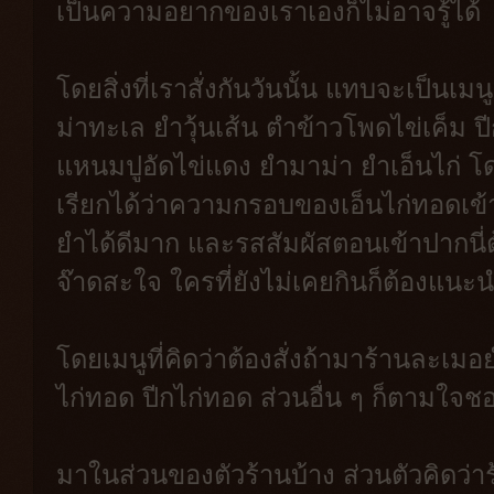
เป็นความอยากของเราเองก็ไม่อาจรู้ได้
โดยสิ่งที่เราสั่งกันวันนั้น แทบจะเป็น
ม่าทะเล ยำวุ้นเส้น ตำข้าวโพดไข่เค็ม ปี
แหนมปูอัดไข่แดง ยำมาม่า ยำเอ็นไก่ โ
เรียกได้ว่าความกรอบของเอ็นไก่ทอดเข้า
ยำได้ดีมาก และรสสัมผัสตอนเข้าปากนี่ต
จ๊าดสะใจ ใครที่ยังไม่เคยกินก็ต้องแนะ
โดยเมนูที่คิดว่าต้องสั่งถ้ามาร้านละเมอย
ไก่ทอด ปีกไก่ทอด ส่วนอื่น ๆ ก็ตามใจช
มาในส่วนของตัวร้านบ้าง ส่วนตัวคิดว่า