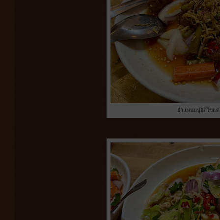
ยำแหนมปูอัดไข่แด