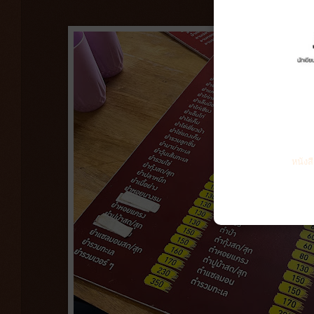
หนังส