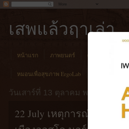
เสพแล้วฤาเล่า
หน้าแรก
ภาพยนตร์
คาเฟ่
โรงแร
หมอนเพื่อสุขภาพ ErgoLab
วันเสาร์ที่ 13 ตุลาคม พ.ศ. 2561
22 July เหตุการณ์ก่อการร้า