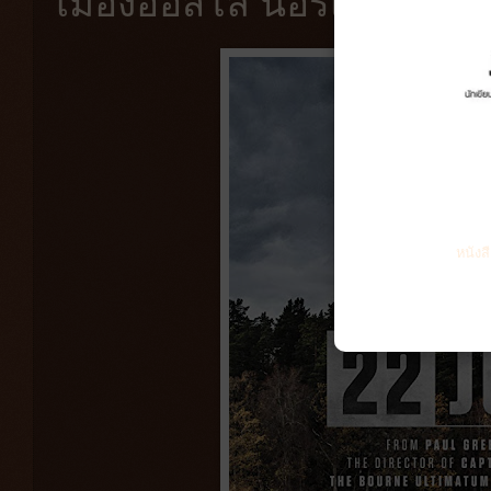
เมืองออสโล นอร์เวย์
หนังส