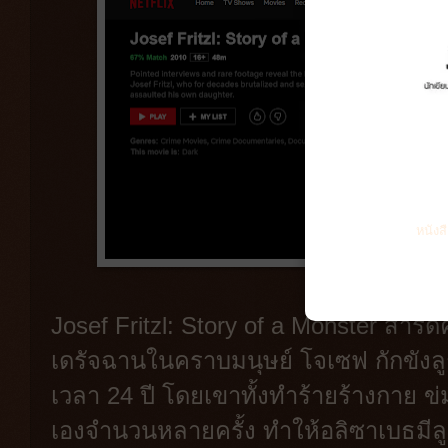
หนังส
Josef Fritzl: Story of a Monster สารดคี
เดรัจฉานในคราบมนุษย์ โจเซฟ กักขังลูก
เวลา 24 ปี โดยเขาทั้งทำร้ายร้างกาย 
เองจำนวนหลายครั้ง ทำให้อลิซาเบธมีลูก