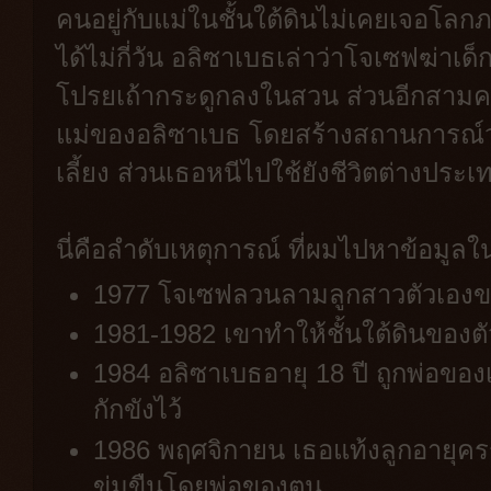
คนอยู่กับแม่ในชั้นใต้ดินไม่เคยเจอโ
ได้ไม่กี่วัน อลิซาเบธเล่าว่าโจเซฟฆ่าเ
โปรยเถ้ากระดูกลงในสวน ส่วนอีกสามค
แม่ของอลิซาเบธ โดยสร้างสถานการณ์ว่า
เลี้ยง ส่วนเธอหนีไปใช้ยังชีวิตต่างประเ
นี่คือลำดับเหตุการณ์ ที่ผมไปหาข้อมูลในว
1977 โจเซฟลวนลามลูกสาวตัวเองขณะ
1981-1982 เขาทำให้ชั้นใต้ดินของตั
1984 อลิซาเบธอายุ 18 ปี ถูกพ่อขอ
กักขังไว้
1986 พฤศจิกายน เธอแท้งลูกอายุครร
ข่มขืนโดยพ่อของตน