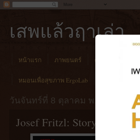
เสพแล้วฤาเล่า
หน้าแรก
ภาพยนตร์
คาเฟ่
โรงแร
หมอนเพื่อสุขภาพ ErgoLab
วันจันทร์ที่ 8 ตุลาคม พ.ศ. 2561
Josef Fritzl: Story of a Mo