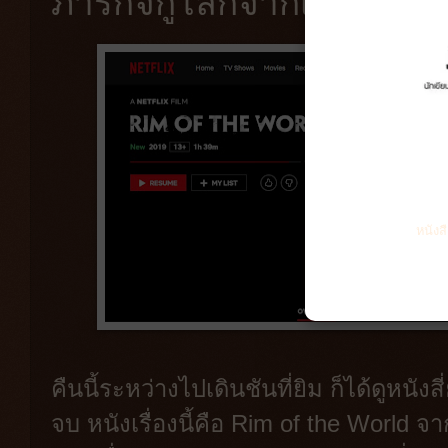
ภารกิจกู้โลกจากเอเลียนค
หนังส
คืนนี้ระหว่างไปเดินชันที่ยิม ก็ได้ดูหน
จบ หนังเรื่องนี้คือ Rim of the World จ