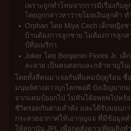
เพราะถูกทำโทษจากการมีเรื่องกับลูก
โดยถูกกล่าวหาว่าขโมยเงินลูกค้า ทำใ
Orphan โดย Miya Cech เด็กหญิงชาว
บ้านต้องการลูกชาย ไม่ต้องการลูก
ป์ที่อเมริกา
Joker โดย Benjamin Flores Jr. เด็ก
ละลาย เป็นคนตลกและกล้าหาญในเว
โดยทั้งสี่คนมาเจอกันที่แคมป์ฤดูร้อน ชื่อ
มนุษย์ต่างดาวบุกโลกพอดี บังเอิญมากมาก
จากแคมป์ออกไป ไม่ทันได้อพยพไปพร้อมก
ชีวิตรอดกันตามลำพัง และได้รับมอบภา
กระสวยอวกาศให้เอากุญแจ ที่มีข้อมูลตำ
ให้สถาบัน JPL เพื่อกดสั่งดาวเทียมยิงท