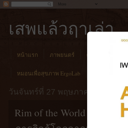
เสพแล้วฤาเล่า
หน้าแรก
ภาพยนตร์
คาเฟ่
โรงแร
หมอนเพื่อสุขภาพ ErgoLab
วันจันทร์ที่ 27 พฤษภาคม พ.ศ. 25
Rim of the World [2019] ส