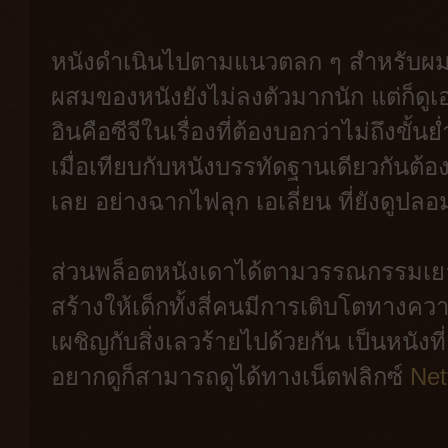
หนังดำเนินไปตามแนวตลก ๆ สำหรับผมที
ผสมของหนังยังไม่ลงตัวมากนัก แต่ก็ดูเอา
อินคือซีจีในเรื่องที่ต้องบอกว่าไม่ถึงขั้
เมื่อเทียบกับหนังบรรทัดฐานเดียวกันต
เลย อย่างฉากไฟลุก เอเลี่ยน ที่ยังดูปลอม
ส่วนพล็อตหนังเดาได้ตามวรรณกรรมเยาว
สร้างให้เด็กทั้งสี่คนมีการเติบโตทาง
เผชิญกับสิ่งเลวร้ายไปด้วยกัน เป็นหนังท
อยากดูก็สามารถดูได้ทางเน็ตฟลิกซ์
Net