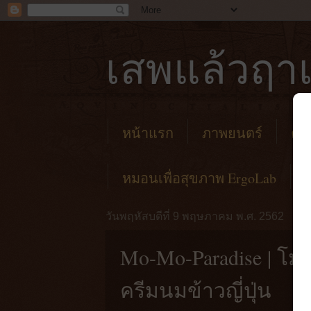
เสพแล้วฤาเ
หน้าแรก
ภาพยนตร์
คาเ
หมอนเพื่อสุขภาพ ErgoLab
วันพฤหัสบดีที่ 9 พฤษภาคม พ.ศ. 2562
Mo-Mo-Paradise | โมโม
ครีมนมข้าวญี่ปุ่น