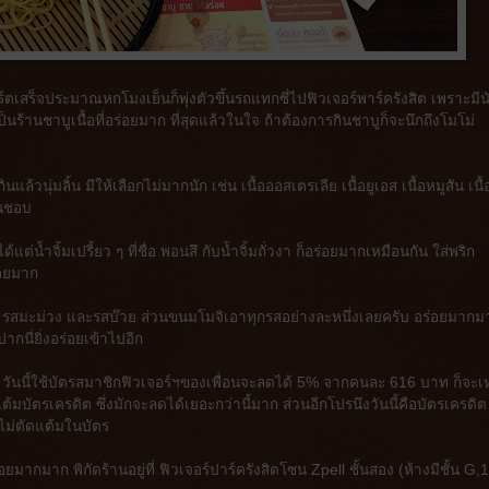
ตเสร็จประมาณหกโมงเย็นก็พุ่งตัวขึ้นรถแทกซี่ไปฟิวเจอร์พาร์ครังสิต เพราะมีน
็นร้านชาบูเนื้อที่อร่อยมาก ที่สุดแล้วในใจ ถ้าต้องการกินชาบูก็จะนึกถึงโมโม่
แล้วนุ่มลิ้น มีให้เลือกไม่มากนัก เช่น เนื้อออสเตรเลีย เนื้อยูเอส เนื้อหมูสัน เนื้
่คนชอบ
ได้แต่น้ำจิ้มเปรี้ยว ๆ ที่ชื่อ พอนสึ กับน้ำจิ้มถั่วงา ก็อร่อยมากเหมือนกัน ใส่พริก
่อยมาก
่น รสมะม่วง และรสบ๊วย ส่วนขนมโมจิเอาทุกรสอย่างละหนึ่งเลยครับ อร่อยมากม
ากนี่ยิ่งอร่อยเข้าไปอีก
น วันนี้ใช้บัตรสมาชิกฟิวเจอร์ฯของเพื่อนจะลดได้ 5% จากคนละ 616 บาท ก็จะเ
บัตรเครดิต ซึ่งมักจะลดได้เยอะกว่านี้มาก ส่วนอีกโปรนึงวันนี้คือบัตรเครดิต
ไม่ตัดแต้มในบัตร
ร่อยมากมาก พิกัดร้านอยู่ที่ ฟิวเจอร์ปาร์ครังสิตโซน Zpell ชั้นสอง (ห้างมีชั้น G,