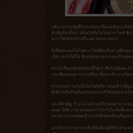
หลังจากประชุมที่โรงแรมอมารีดอนเมืองแอร์พอร์
สำคัญกับเพื่อนว่าต้องไปกินโมโม่พาราไดซ์ ซึ่งเป
พาราไดซ์ก่อนร้านอื่นเลย ชอบมากมาก
สิ่งที่ชอบของโมโม่พาราไดซ์คือเนื้อชาบูที่อร่อย กิน
เป็ด และไก่ไม้ไผ่ ซึ่งอร่อยทุกอย่างเลยแล้วแต
ส่วนน้ำจิ้มจนถึงปัจจุบันนี้ก็ยังจำชื่อไม่ได้เลย จำ
กระเทียมหน่อย ๆ ลวกเนื้อมาจิ้มพาเข้าปากก็อร
ส่วนของหวานวันนี้เป็นไอศครีม รสนมข้าวญี่ปุ
ยิ่งตักไอติมกินพร้อมกับขนมโมจิให้มันละลายในป
และที่สำคัญ ร้านโมโม่มักจะมีโปรลดต่าง ๆ เช่
คนละ 588 บาท ลดน้อยกว่าโปรโปโมชันที่แลกแต้ม
ธนาคารกรุงเทพลดห้าเปอร์เซ็นต์เหมือนกันแบบ
เอาเป็นว่าจ่ายราคาเต็มก็ยังคุ้มอยู่ดีที่จะจ่าย อ