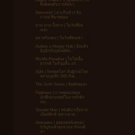
สิ่งพิเศษคือการคิดรา...
Namomte' | แวะกินข้าว จิบ
กาแฟ ที่นาหม่อม
มาน มาน ปิ้งย่าง | ในวันที่มัน
เยอะ
ตลาดกิมหยง | ในวันที่ซบเซา
Audrey x Hungry Hub | อิ่มแล้ว
อิ่มอีกกับบุฟเฟต์หัว...
Mo-Mo-Paradise | โมโม่เนื้อ
สวรรค์ โมจินุ่มลิ้น อร่...
Split | จิตหลุดโลก กับผู้ป่วยโรค
หลายบุคลิก DID Pat...
The Sixth Sense | สัมผัสสยอง
Flatliners | การทดลองของ
นักศึกษาแพทย์ในการทำตัว
เอง...
Slender Man | หนังผีน่าเบื่อจาก
เน็ตฟลิกซ์ เพราะคาด...
Aterrados | สุดยอดหนังสยอง
ขวัญขนหัวลุกจากอาร์เจนติ
น่า