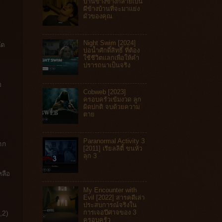
บ้านข้างข้างกลายเป็น
ผีข้างบ้านที่จะมาแย่ง
ผัวของคุณ
Night Swim [2024]
ัด
บ่อน้ำศักดิ์สิทธิ์ ที่ต้อง
ใช้ชีวิตแลกเพื่อให้คำ
ปรารถนาเป็นจริง
อ
Cobweb [2023]
ครอบครัวเข้มงวด ลูก
ผิดปกติ จบด้วยความ
ตาย
Paranormal Activity 3
าก
[2011] เรียลลิตี้ ขนหัว
ลุก 3
หลือ
My Encounter with
Evil [2022] สารคดีเล่า
ประสบการณ์จริงใน
การเจอปีศาจของ 3
1,2)
ครอบครัว