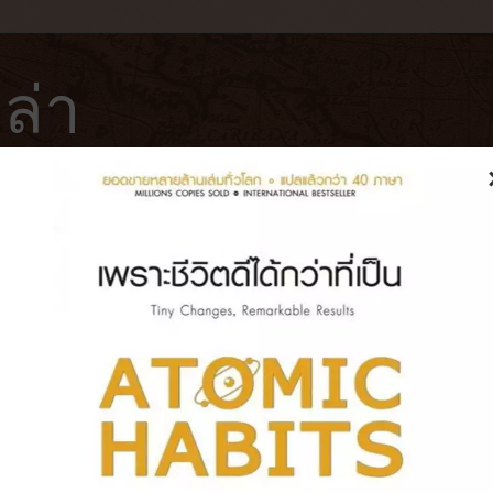
ล่า
ฟ่
โรงแรม
หนังสือ
บันทึกการเดินทาง
่เนื้อสวรรค์ โมจินุ่มลิ้น อร่อยไอศ