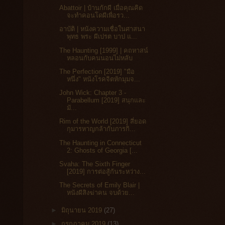
Abattoir | บ้านกักผี เมื่อคุณคิด
จะทำคอนโดผีเพื่อรว...
อาบัติ | หนังความเชื่อในศาสนา
พุทธ พระ ผีเปรต บาป แ...
The Haunting [1999] | คถหาสน์
หลอนกับคนนอนไม่หลับ
The Perfection [2019] "มือ
หนึ่ง" หนังโรคจิตหักมุมจ...
John Wick: Chapter 3 -
Parabellum [2019] สนุกและ
มั...
Rim of the World [2019] สี่ยอด
กุมารหาญกล้ากับภารกิ...
The Haunting in Connecticut
2: Ghosts of Georgia [...
Svaha: The Sixth Finger
[2019] การต่อสู้กันระหว่าง...
The Secrets of Emily Blair |
หนังผีสิงฆ่าคน จบด้วย...
►
มิถุนายน 2019
(27)
►
กรกฎาคม 2019
(13)