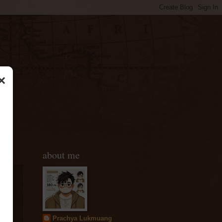
×
about me
Prachya Lukmuang