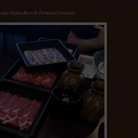
าะเคยมากินคนเดียวแล้วก็อร่อยแต่ไม่จอยเลย