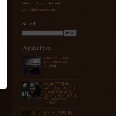
Muang, Pattani, Thailand
ดูโปรไฟล์ทั้งหมดของฉัน
Search
Popular Posts
ผีช่องแอร์ [2004]
ตำนานผีแห่งเมือง
หาดใหญ่
Abigail [2024] เมื่อ
เหล่าอาชญากรถูกจ้าง
มารวมตัวให้ลักพาตัว
เป้าหมาย ที่พวกเขาไม่รู้
ว่านั่นคือลูกสาว
แวมไพร์
ข้างบ้าน [2025] เมื่อ