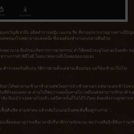
องขวัญที่เล่าถึง อดีตตำรวจหญิง เมแกน รีด ที่ลาออกจากงานมาเพราะมีปัญ
ก็บศพของโรงพยาบาลแห่งหนึ่ง ซึ่งเธอต้องทำงานกะกลางคืนด้วย
ในโรงพยาบาล ซึ่งมักจะเกิดจากการฆาตกรรม ทำให้ศพมักจะดูไม่สวยเป็นหลัก จนอ
ะหว่างการทำพิธีไล่ผี โดยบาทหลวงที่เป็นพ่อของเธอเอง
ั้น ตำรวจลงบันทึกประวัติการตายตั้งแต่สามเดือนก่อน แต่ก็ยังเข้ามาในโรง
ของฮันน่าได้พยายามเข้ามาทำลายศพโดยการนำเข้าเตาเผา แต่นางเอกเข้าไปขว
ดิมที่มีรอยแผลบาด ผ่านไปก็พบว่าแผลนั้นหายไป เหมือนศพสามารถรักษาตัวเอ
ิง ถึงแม้ว่าเธอตายไปแล้ว แต่ปีศาจนั้นก็ไม่ได้ไปไหน ยังคงสิงร่างลูกสาวเขา
ื้นคืนชีพ ตามฆ่าคน แล้วกลับไปนอนเป็นศพเพื่อฟื้นฟูร่างกาย ...
องเลื่อนลงมาดูว่าเหลือเวลาอีกกี่นาทีกว่าหนังจะจบ พบว่าเหลืออีกยี่สิบกว่านาที 
ย