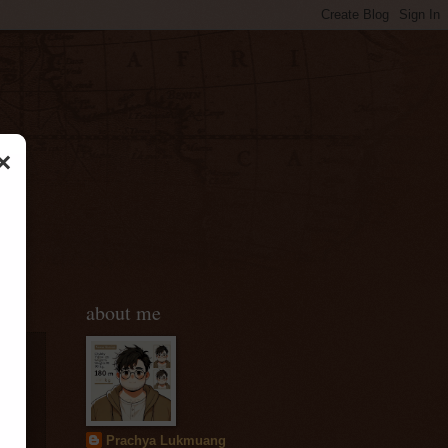
×
about me
บ
Prachya Lukmuang