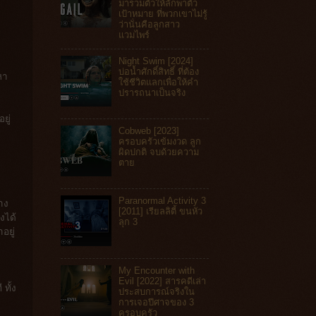
มารวมตัวให้ลักพาตัว
เป้าหมาย ที่พวกเขาไม่รู้
ว่านั่นคือลูกสาว
แวมไพร์
Night Swim [2024]
บ่อน้ำศักดิ์สิทธิ์ ที่ต้อง
หา
ใช้ชีวิตแลกเพื่อให้คำ
ปรารถนาเป็นจริง
ยู่
Cobweb [2023]
ครอบครัวเข้มงวด ลูก
ผิดปกติ จบด้วยความ
ตาย
Paranormal Activity 3
าง
[2011] เรียลลิตี้ ขนหัว
งได้
ลุก 3
อยู่
My Encounter with
Evil [2022] สารคดีเล่า
ทั้ง
ประสบการณ์จริงใน
การเจอปีศาจของ 3
ครอบครัว