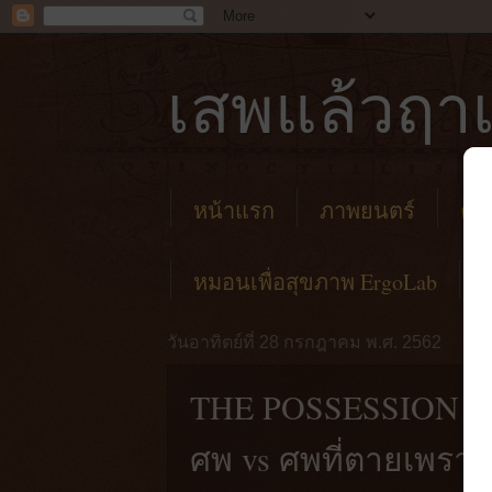
เสพแล้วฤาเ
หน้าแรก
ภาพยนตร์
คาเ
หมอนเพื่อสุขภาพ ErgoLab
วันอาทิตย์ที่ 28 กรกฎาคม พ.ศ. 2562
THE POSSESSION OF
ศพ vs ศพที่ตายเพราะถ