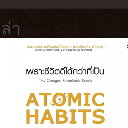
ล่า
ฟ่
โรงแรม
หนังสือ
บันทึกการเดินทาง
 HANNAH GRACE [2018] ห้องเก็
ูกผีสิง