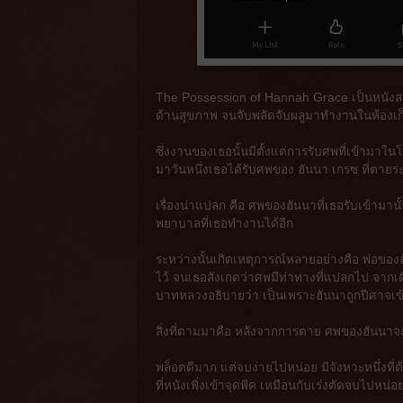
The Possession of Hannah Grace เป็นหนังสย
ด้านสุขภาพ จนจับพลัดจับผลูมาทำงานในห้องเ
ซึ่งงานของเธอนั้นมีตั้งแต่การรับศพที่เข้ามา
มาวันหนึ่งเธอได้รับศพของ ฮันนา เกรซ ที่ตายร
เรื่องน่าแปลก คือ ศพของฮันนาที่เธอรับเข้ามาน
พยาบาลที่เธอทำงานได้อีก
ระหว่างนั้นเกิดเหตุการณ์หลายอย่างคือ พ่อ
ไว้ จนเธอสังเกตว่าศพมีท่าทางที่แปลกไป จากเ
บาทหลวงอธิบายว่า เป็นเพราะฮันนาถูกปีศาจเข้าส
สิ่งที่ตามมาคือ หลังจากการตาย ศพของฮันนาจะฟ
พล็อตดีมาก แต่จบง่ายไปหน่อย มีจังหวะหนึ่งที่ต้
ที่หนังเพิ่งเข้าจุดพีค เหมือนกับเร่งตัดจบไปหน่อ