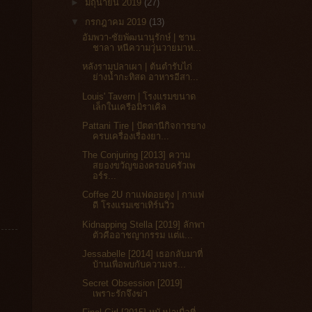
►
มิถุนายน 2019
(27)
▼
กรกฎาคม 2019
(13)
อัมพวา-ชัยพัฒนานุรักษ์ | ชาน
ชาลา หนีความวุ่นวายมาห...
หลังรามปลาเผา | ต้นตำรับไก่
ย่างน้ำกะทิสด อาหารอีสา...
Louis' Tavern | โรงแรมขนาด
เล็กในเครือมิราเคิล
Pattani Tire | ปัตตานีกิจการยาง
ครบเครื่องเรื่องยา...
The Conjuring [2013] ความ
สยองขวัญของครอบครัวเพ
อร์ร...
Coffee 2U กาแฟดอยตุง | กาแฟ
ดี โรงแรมเซาเทิร์นวิว
Kidnapping Stella [2019] ลักพา
ตัวคืออาชญากรรม แต่แ...
Jessabelle [2014] เธอกลับมาที่
บ้านเพื่อพบกับความจร...
Secret Obsession [2019]
เพราะรักจึงฆ่า