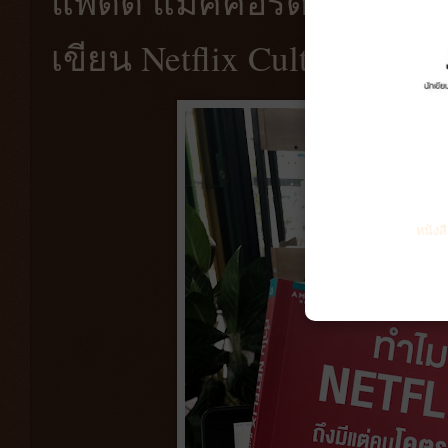
แพตตี้ แมคคอร์ด อดีตผู้บร
เขียน Netflix Culture Deck 
หนังส