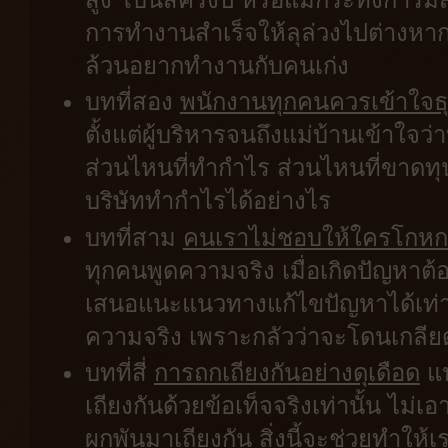
การทำงานสำเร็จให้ลุล่วงไปต่างหาก
ล้วนอยากทำงานกับคนเก่ง
บทที่สอง
พนักงานทุกคนควรเข้าใจธุร
ตั้งแต่ผู้บริหารจนถึงแม่บ้านเข้าใจว
ส่วนไหนที่ทำกำไร ส่วนไหนที่ขาดทุ
บริษัททำกำไรได้อย่างไร
บทที่สาม
คนเราไม่ชอบให้ใครโกหกแ
ทุกคนพูดความจริง เมื่อเกิดปัญหาต้
เสนอแนะแนวทางแก้ไขปัญหาได้เท่าก
ความจริง เพราะกลัวว่าจะโดนเกลีย
บทที่สี่
การถกเถียงกันอย่างดุเดือด
แน
เถียงกันด้วยข้อเท็จจริงเท่านั้น ไม
ผูกพันมาเถียงกัน สิ่งนี้จะช่วยทำให