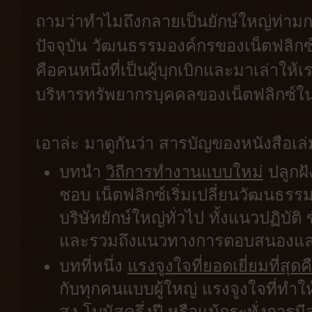
ถามว่าทำไมถึงกลายเป็นยักษ์ใหญ่ท่าม
ปัจจุบัน วัฒนธรรมองค์กรของเน็ตฟลิกซ
คือคนหนึ่งที่เป็นผู้บุกเบิกและมาเล่าให้
บริหารทรัพยากรบุคคลของเน็ตฟลิกซ์ในห
เอาล่ะ มาดูกันว่า สารบัญของหนังสือเล
บทนำ
วิถีการทำงานแบบใหม่
ปลูกฝั
ชอบ เน็ตฟลิกซ์เริ่มเปลี่ยนวัฒนธ
บริษัทยักษ์ใหญ่ทั่วไป ทั้งแนวปฏิบ
และรวมถึงแนวทางการตอบสนองและ
บทที่หนึ่ง
แรงจูงใจที่ยอดเยี่ยมที่สุด
กับทุกคนแบบผู้ใหญ่ แรงจูงใจที่ทำให
สูง โบนัสครึ่งปี หรือแม้กระทั่งการ