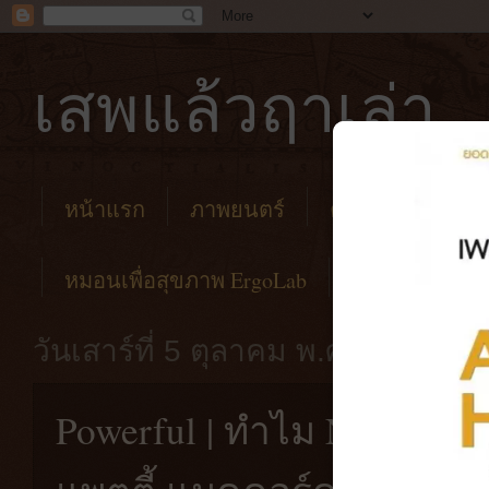
เสพแล้วฤาเล่า
หน้าแรก
ภาพยนตร์
คาเฟ่
โรงแร
หมอนเพื่อสุขภาพ ErgoLab
วันเสาร์ที่ 5 ตุลาคม พ.ศ. 2562
Powerful | ทำไม Netflix ถ