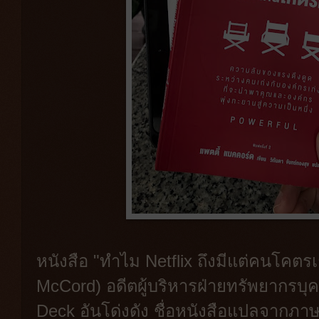
หนังสือ "ทำไม Netflix ถึงมีแต่คนโคตร
McCord) อดีตผู้บริหารฝ่ายทรัพยากรบุคค
Deck อันโด่งดัง ชื่อหนังสือแปลจากภา