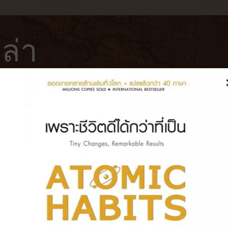
ล่า
ฟ่
โรงแรม
หนังสือ
บันทึกการเดินทาง
] หนีตายพระอาทิตย์ล้างโลก