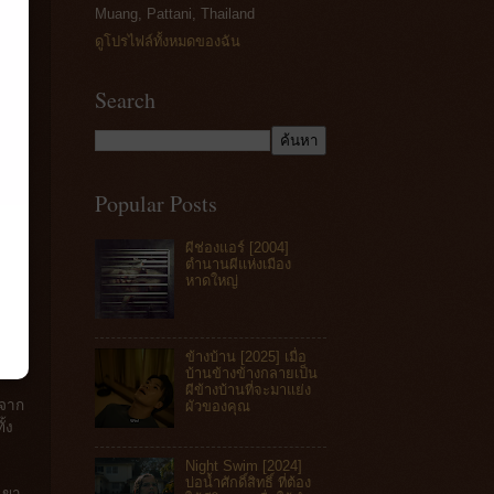
Muang, Pattani, Thailand
ดูโปรไฟล์ทั้งหมดของฉัน
Search
Popular Posts
ผีช่องแอร์ [2004]
ตำนานผีแห่งเมือง
หาดใหญ่
ข้างบ้าน [2025] เมื่อ
บ้านข้างข้างกลายเป็น
ผีข้างบ้านที่จะมาแย่ง
ยจาก
ผัวของคุณ
้ง
Night Swim [2024]
บ่อน้ำศักดิ์สิทธิ์ ที่ต้อง
าเขา