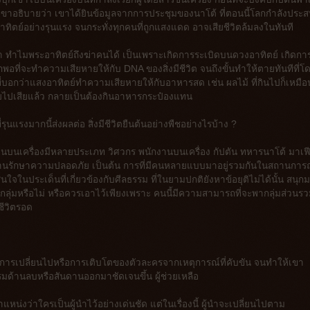
าอธิบายว่า เขาได้ยินข้อมูลจากการประชุมของนาโต้ ที่ตอนนี้โลกกำลังประ
ตย์อย่างรุนแรง จนกระทั่งทุกคนที่ถูกแสงแดด อาจเสียชีวิตล้มลงในทันที
 ทำไมพระอาทิตย์ถึงฆ่าคนได้ เป็นเพราะเกิดการระเบิดบนดวงอาทิตย์ เกิดกา
ี่จะทำความเสียหายให้กับ DNA ของสิ่งมีชีวิต จนถึงขั้นทำให้ตายทันทีที่โ
ที่บอกว่าแสงอาทิตย์ทำความเสียหายให้กับอาหารสด เช่น ผลไม้ ที่กินไปก็เหมือ
ไปเสียแล้ว กลายเป็นต้องกินอาหารกระป๋องแทน
่รุนแรงมากนี้ส่งผลต่อ สิ่งมีชีวิตยืนต้นอย่างพืชอย่างไรบ้าง ?
่า คนบนเครื่องมีหลายประเภท วิศวกร พนักงานบนเครื่อง กัปตัน ทหารนาโต้ มาเฟ
ักงานรักษาความปลอดภัย เป็นต้น การที่มีคนหลายแบบมาอยู่รวมกันในสถานการณ์
ดสินใจในประเด็นที่เกี่ยวข้องกับศีลธรรม ที่ในยามปกติยังหาข้อยุติไม่ได้นั้น สนุก
ลุ่มหรือไม่ หรือควรเอาไว้เพียงเพราะ คนนี้มีความสามารถที่จะพากลุ่มส่วนรว
ชีวิตรอด
้น คือ การเปลี่ยนไปหรือการเติบโตของตัวละครจากเหตุการณ์ที่คับขัน จนทำให้เขา
ด้านลบหรือสันดานออกมาชัดเจนขึ้น ผู้ช่วยเหลือ
หน่งว่าใครเป็นผู้นำไว้อย่างเด่นชัด แต่ในเรื่องนี้ ผู้นำจะเปลี่ยนไปตาม