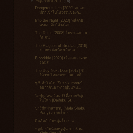
▼
พฤษภาคม 2020
(14)
Dangerous Lies [2020] ลูกแกะ
ที่ตกเข้าไปในวังวนของก...
Into the Night [2020] หนีตาย
พระอาทิตย์ล้างโลก
The Ruins [2008] โบราณสถาน
กินคน
The Plagues of Breslau [2018]
ฆาตกรต่อเนื่องเลียนแ...
Bloodride [2020] เรื่องสยองจาก
รถบัส
The Boy Next Door [2017] ซี
รีส์วายโคตรฮาจากเกาหลี ...
ซูชิ คำโตโต [Sushikumtoto]
อยากกินอาหารญี่ปุ่นที่ป...
ไดฟุกุสตรอว์เบอร์รีที่อร่อยที่สุด
ในโลก [Daifuku St...
ปาร์ตี้หม่าล่าชาบู (Mala Shabu
Party) อร่อยง่ายง่า...
กินส้มตำกับหนุ่มโรงงาน
หมูฮ้องกับน้องหมูตุ๋น จากร้าน