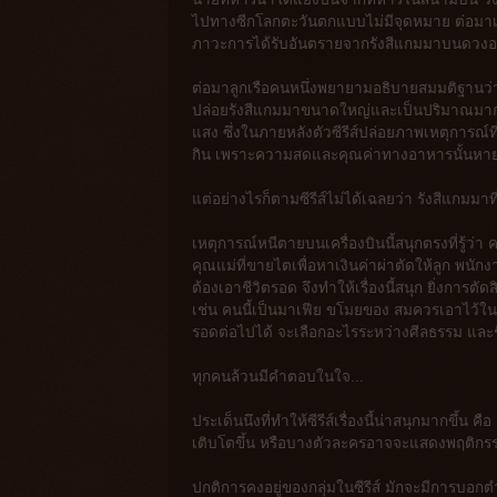
ไปทางซีกโลกตะวันตกแบบไม่มีจุดหมาย ต่อมาเข
ภาวะการได้รับอันตรายจากรังสีแกมมาบนดวงอาทิ
ต่อมาลูกเรือคนหนึ่งพยายามอธิบายสมมติฐานว่า
ปล่อยรังสีแกมมาขนาดใหญ่และเป็นปริมาณมากพอท
แสง ซึ่งในภายหลังตัวซีรีส์ปล่อยภาพเหตุการณ์
กิน เพราะความสดและคุณค่าทางอาหารนั้นหาย
แต่อย่างไรก็ตามซีรีส์ไม่ได้เฉลยว่า รังสีแกมมาที
เหตุการณ์หนีตายบนเครื่องบินนี้สนุกตรงที่รู้ว
คุณแม่ที่ขายไตเพื่อหาเงินค่าผ่าตัดให้ลูก พน
ต้องเอาชีวิตรอด จึงทำให้เรื่องนี้สนุก ยิ่งการตั
เช่น คนนี้เป็นมาเฟีย ขโมยของ สมควรเอาไว้ในก
รอดต่อไปได้ จะเลือกอะไรระหว่างศีลธรรม และ
ทุกคนล้วนมีคำตอบในใจ...
ประเด็นนึงที่ทำให้ซีรีส์เรื่องนี้น่าสนุกมากขึ
เติบโตขึ้น หรือบางตัวละครอาจจะแสดงพฤติกรรม
ปกติการคงอยู่ของกลุ่มในซีรีส์ มักจะมีการบอกตำแ