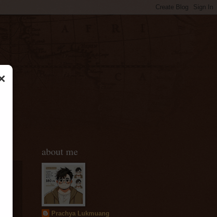
×
about me
Prachya Lukmuang