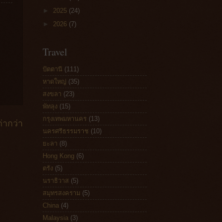
►
2025
(24)
►
2026
(7)
Travel
ปัตตานี
(111)
หาดใหญ่
(35)
สงขลา
(23)
พัทลุง
(15)
กรุงเทพมหานคร
(13)
่ากว่า
นครศรีธรรมราช
(10)
ยะลา
(8)
Hong Kong
(6)
ตรัง
(5)
นราธิวาส
(5)
สมุทรสงคราม
(5)
China
(4)
Malaysia
(3)