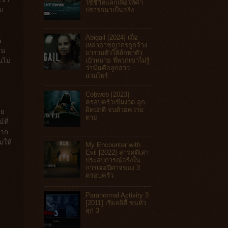
ใช้ชีวิตแลกเพื่อให้คำ
สบ
ปรารถนาเป็นจริง
Abigail [2024] เมื่อ
ร
เหล่าอาชญากรถูกจ้าง
ดน
มารวมตัวให้ลักพาตัว
เป้าหมาย ที่พวกเขาไม่รู้
นไม่
ว่านั่นคือลูกสาว
แวมไพร์
Cobweb [2023]
ครอบครัวเข้มงวด ลูก
ผิดปกติ จบด้วยความ
ีย
ตาย
ที่
มาก
มให้
My Encounter with
Evil [2022] สารคดีเล่า
ประสบการณ์จริงใน
การเจอปีศาจของ 3
ครอบครัว
Paranormal Activity 3
[2011] เรียลลิตี้ ขนหัว
ลุก 3