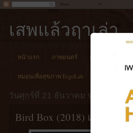
เสพแล้วฤาเล่า
หน้าแรก
ภาพยนตร์
คาเฟ่
โรงแร
หมอนเพื่อสุขภาพ ErgoLab
วันศุกร์ที่ 21 ธันวาคม พ.ศ. 2561
Bird Box (2018) เห็นแล้ว