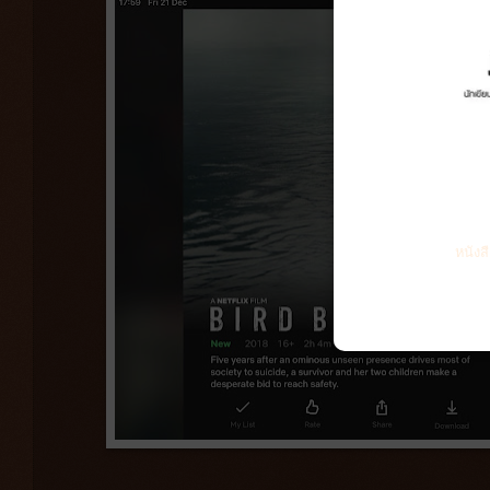
หนังส