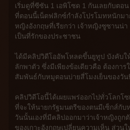
เริ่มดูที่ซีซัน 1 เอพิโซด 1 กันเลยกับต
ที่ตอนนี้เน็ตฟลิกซ์กำลังโปรโมทหนักมาก
หญิงอังกฤษที่เรียกว่า เจ้าหญิงซูซานน่
เป็นที่รักของประชาชน
ได้มีคลิปวิดีโออัพโหลดขึ้นยูทูป บังคับ
ลักพาตัว ซึ่งมีเพียงข้อเดียวคือ ต้องก
สัมพันธ์กับหมูตอนบ่ายสี่โมงเย็นของวัน
คลิปวิดีโอนี้ได้เผยแพร่ออกไปทั่วโลกโ
ที่จะให้นายกรัฐมนตรีของตนมีเซ็กส์กับห
วันนั้นเองที่มีคลิปออกมาว่าเจ้าหญิงถ
ของเกาะอังกฤษเปลี่ยนความเห็น ส่วนให