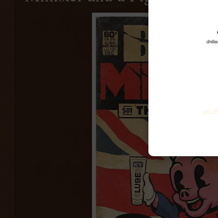
หนังส