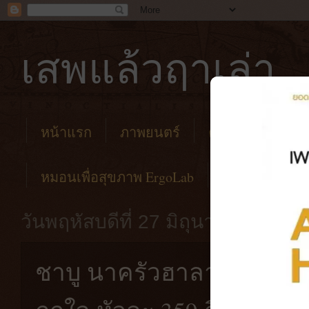
เสพแล้วฤาเล่า
หน้าแรก
ภาพยนตร์
คาเฟ่
โรงแร
หมอนเพื่อสุขภาพ ErgoLab
วันพฤหัสบดีที่ 27 มิถุนายน พ.ศ. 2
ชาบู นาครัวฮาลาล | ชาบูบ