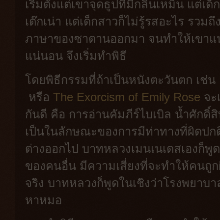
เริ่มตั้งแต่เขาจุดธูปที่มีกลิ่นเหม็น แต่เด
เต๊กเน่า แต่เด็กสาวก็ไม่รู้รสอะไร รวม
ภาษาของซาตานออกมา จนทำให้เขาแน่ใจ
แน่นอน จึงเริ่มทำพิธี
โดยพิธีกรรมที่ถ้าเป็นหนังตะวันตก เช่น
หรือ
The Exorcism of Emily Rose
จะเ
กันดี คือ การอ่านคัมภีร์ไบเบิล น้ำศักดิ์
เป็นในลักษณะของการมีท่าทางที่ผิดปกติ เ
ต่างออกไป บาทหลวงเมนเนเดสเองก็พูดถึ
ของคนอื่น มีความเสี่ยงที่จะทำให้คนถูกผี
จริง บาทหลวงก็พูดในเชิงว่าโรงพยาบาลอย
หาหมอ