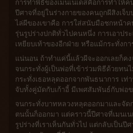
การทำพิธีของเมนเนเดสคือการทำให้คนที่
ปีศาจที่อยู่ในร่างกายของคนถูกผีสิงเจ
ไล่ผีของเขาคือ การใส่สนับมือชกหน้าคนถู
รุ่นรูปร่างปกติทั่วไปคนหนึ่ง การเอาป
เหยียบเท้าของอีกฝ่าย หรือแม้กระทั่งกา
แน่นอน ถ้าทำแค่นี้แล้วผีจะออกเลยก็คงจ
จนกระทั่งผู้เป็นพ่อที่เข้าร่วมพิธีด้ว
กระทั่งเธอหลุดออกจากพันธนาการ เท่าน
จับทั้งคู่มัดกับเก้าอี้ มีเพศสัมพันธ์กับพ่อ
จนกระทั่งบาทหลวงหลุดออกมาและจัดก
ตนนั้นก็ออกมา แต่คราวนี้ปีศาจที่เมนเนเ
รูปร่างที่เราเห็นกันทั่วไป แต่กลับเป็น