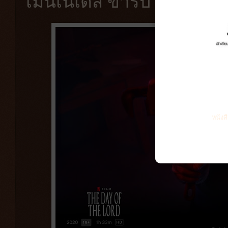
เมนเนเดส ข้ารับใช้ของพระผ
หนังส