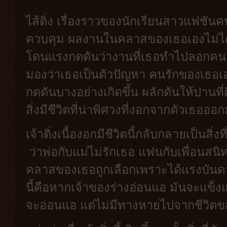
ไส้ติ่ง เรื่องราวของนักเรียนสาวแฟชันค
ควบคุม ผลงานในคลาสของเธอเองไม่ได้ร
โดนแรงกดดันว่างานที่เธอทำไปลอกคนอ
มองว่าเธอเป็นตัวปัญหา คนรักของเธอเอง
กดดันบางอย่างเกิดขึ้น ผลักดันให้ปานที่
สิ่งมีชีวิตที่น่าพิศวงที่งอกจากตัวเธอออ
เจ้าติ่งเนื้องอกมีชีวิตนี้กลับกลายเป็นสิ
ว่าพ่อกับแม่ไม่รักเธอ แฟนกับเพื่อนส
คลาสของเธอถูกเลือกเพราะได้แรงบันดา
นี้คือหากเจ้าของร่างอ่อนแอ มันจะแข็ง
จะอ่อนแอ แต่ไม่มีทางหายไปจากชีวิตข