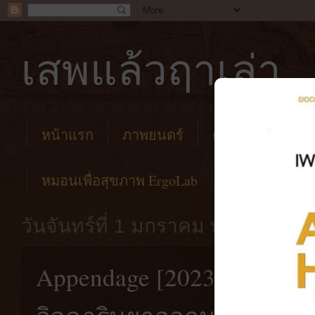
เสพแล้วฤาเล่า
หน้าแรก
ภาพยนตร์
คาเฟ่
โรงแร
หมอนเพื่อสุขภาพ ErgoLab
วันจันทร์ที่ 1 มกราคม พ.ศ. 2567
Appendage [2023] ปีศาจร้