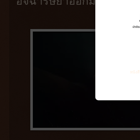
อิจฉาริษยาออกมาเป็นตัวเ
หนังส