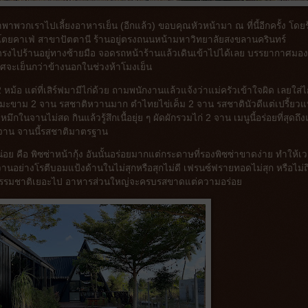
หน้าพาพวกเราไปเลี้ยงอาหารเย็น (อีกแล้ว) ขอบคุณหัวหน้ามา ณ ที่นี้อีกครั้ง โดย
 สโตยคาเฟ่ สาขาปัตตานี ร้านอยู่ตรงถนนหน้ามหาวิทยาลัยสงขลานครินทร์
ตรงไปร้านอยู่ทางซ้ายมือ จอดรถหน้าร้านแล้วเดินเข้าไปได้เลย บรรยากาศมอ
กาศจะเย็นกว่าข้างนอกในช่วงห้าโมงเย็น
 หม้อ แต่ที่เสิร์ฟมามีไก่ด้วย ถามพนักงานแล้วแจ้งว่าแม่ครัวเข้าใจผิด เลยใส่ไ
ซอสมะขาม 2 จาน รสชาติหวานมาก ตำไทยไข่เค็ม 2 จาน รสชาตินัวดีแต่เปรี้ยว
นจานไม่สด กินแล้วรู้สึกเนื้อยุ่ย ๆ ผัดผักรวมไก่ 2 จาน เมนูนี้อร่อยที่สุดถึง
 จาน จานนี้รสชาติมาตรฐาน
หน่อย คือ พิซซ่าหน้ากุ้ง อันนั้นอร่อยมากแต่กระดาษที่รองพิซซ่าขาดง่าย ทำให้เ
นอย่างโรตีบอมแป้งด้านในไม่สุกหรือสุกไม่ดี เฟรนซ์ฟรายทอดไม่สุก หรือไม่ถ
บบธรรมชาติเยอะไป อาหารส่วนใหญ่จะครบรสขาดแต่ความอร่อย