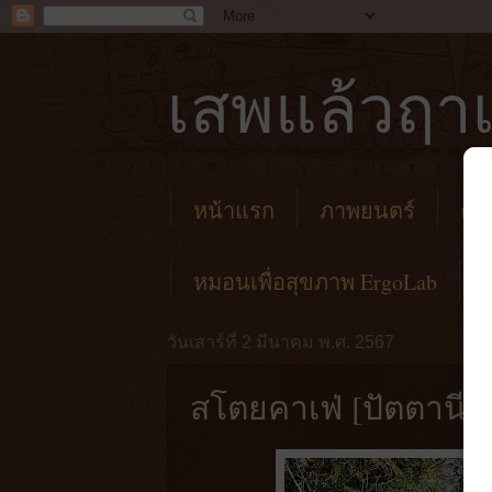
เสพแล้วฤาเ
หน้าแรก
ภาพยนตร์
คาเ
หมอนเพื่อสุขภาพ ErgoLab
วันเสาร์ที่ 2 มีนาคม พ.ศ. 2567
สโตยคาเฟ่ [ปัตตานี] 