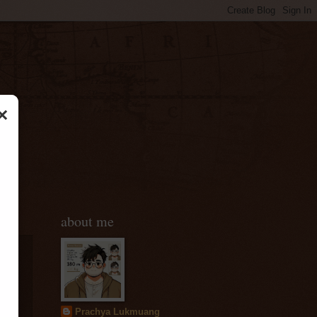
×
about me
Prachya Lukmuang