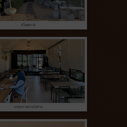
สโตยคาเฟ่
บรรยากาศภายในร้าน