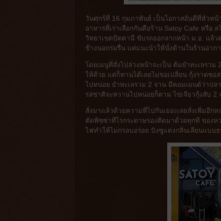
วันศุกร์ที่ 16 กุมภาพันธ์ เป็นโอกาสอันดีที่หัว
อาหารที่เราเลือกกันคือร้าน Satoy Cafe หรือ
วิทยาเขตปัตตานี ขับรถออกจากหน้า ม.อ. แล้ว
ข้างนอกร่มรื่น แต่แนะนำให้นั่งด้านในร้านอา
โดยเมนูที่สั่งไปล่วงหน้าจะเป็น ต้มยำทะเลรวม 2
ให้ด้วย แต่ก็ทานได้เลยไม่ขอเปลี่ยน กุ้งราด
ไปหน่อย ยำทะเลรวม 2 จาน มีคอมเมนต์ว่าปลาหมึกใ
รสชาติจะหวานไปหน่อยก็ตาม ไข่เจียวกุ้งสับ 2
สั่งมาแล้วด้วยความที่ไปกันเยอะเลยสั่งเพิ่มอีก
ตัดพิซซ่าทีไรกระดาษรองติดมาด้วยทุกที ของหวา
ไฟทำให้ไม่กรอบอร่อย บิงซูแต่งกลิ่นเลียนแ