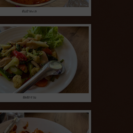
ต้มยำทะเล
ผัดผักรวม