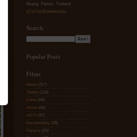
Muang, Pattani, Thailand
ดูโปรไฟล์ทั้งหมดของฉัน
Search
Popular Posts
Films
Horror
(217)
Thriller
(124)
Crime
(58)
Action
(44)
Sci-Fi
(37)
Documentary
(30)
Fantasy
(20)