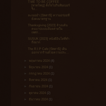
T:ME TO BE COFFEE
[หาดใหญ่] ตั้งใจไปกินทิมเบอร์
ริง...
ละเมอยำ [ปัตตานี] ความอร่อยที่
ยังคงมาตรฐาน
Thanksgiving [2023] ล้างแค้น
คนบาปแบบเลือดสาดใน
เทศก...
SUSUK [2023] หนังผีอินโดที่ทำ
ถึงมาก
The R.I.P Cafe [ปัตตานี] เดิน
ออกจากร้านด้วยความประ...
►
พฤษภาคม 2024
(4)
►
มิถุนายน 2024
(1)
►
กรกฎาคม 2024
(1)
►
สิงหาคม 2024
(1)
►
กันยายน 2024
(1)
►
ตุลาคม 2024
(2)
►
ธันวาคม 2024
(1)