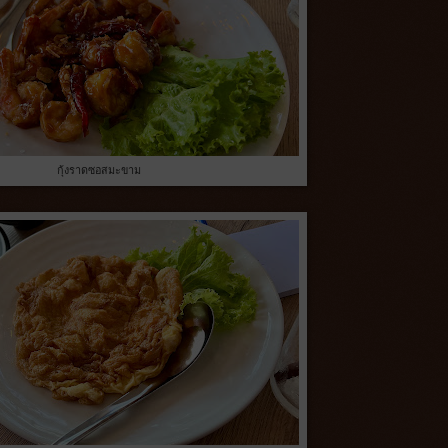
กุ้งราดซอสมะขาม