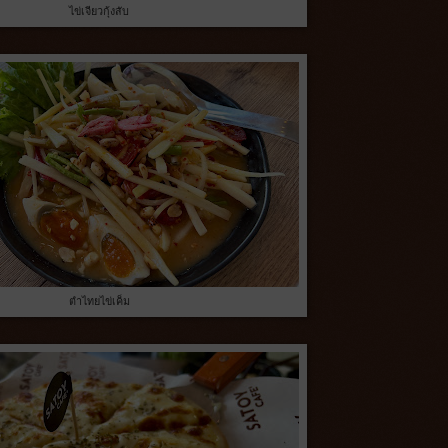
ไข่เจียวกุ้งสับ
ตำไทยไข่เค็ม