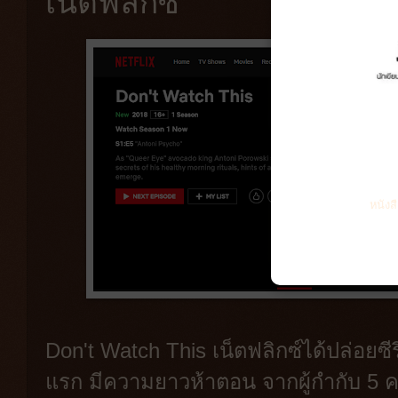
เน็ตฟลิกซ์
หนังส
Don't Watch This เน็ตฟลิกซ์ได้ปล่อยซีร
แรก มีความยาวห้าตอน จากผู้กำกับ 5 