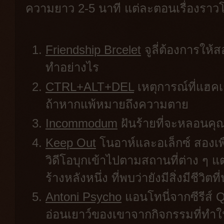
ความยาว 2-5 นาที แต่ละตอนเรื่องราวโด
Friendship Brcelet
จูลี่ต้องการให
ทำอย่างไร
CTRL+ALT+DEL
เหตุการณ์ที่แฮคเก
ถ้าหากแพ้หมายถึงความตาย
Incommodum
ฝันร้ายที่จะหลอนคุ
Keep Out
โนอาห์และอเล็กซ์ สองเพื
วิดีโอบุกเข้าไปตามสถานที่ต่าง ๆ แต่คร
ร้างหลังหนึ่ง ที่พบว่ายังมีสิ่งมีชีวิต
Antoni Psycho
แอนโทนี่จากซีรีส์ 
อ่อนเยาว์ของเขาจากกิจกรรมที่ทำใ