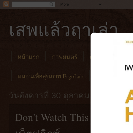
เสพแล้วฤาเล่า
หน้าแรก
ภาพยนตร์
คาเฟ่
โรงแร
หมอนเพื่อสุขภาพ ErgoLab
วันอังคารที่ 30 ตุลาคม พ.ศ. 2561
Don't Watch This เรื่องสั