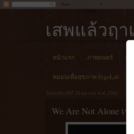
เสพแล้วฤาเ
หน้าแรก
ภาพยนตร์
คาเ
หมอนเพื่อสุขภาพ ErgoLab
วันพฤหัสบดีที่ 18 ตุลาคม พ.ศ. 2561
We Are Not Alone เราไ