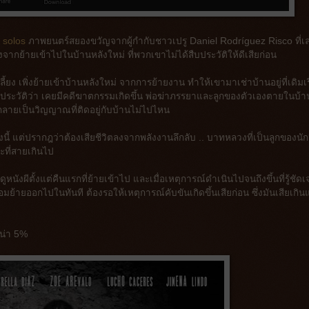
 solos
ภาพยนตร์สยองขวัญจากผู้กำกับชาวเปรู Daniel Rodríguez Risco ที่เล่
จากย้ายเข้าไปในบ้านหลังใหม่ ที่พวกเขาไม่ได้สืบประวัติให้ดีเสียก่อน
ยง เพิ่งย้ายเข้าบ้านหลังใหม่ จากการย้ายงาน ทำให้เขามาเช่าบ้านอยู่ที่เดิมเ
้มีประวัติว่า เคยมีคดีฆาตกรรมเกิดขึ้น พ่อฆ่าภรรยาและลูกของตัวเองตายในบ้า
ายเป็นวิญญาณที่ติดอยู่กับบ้านไม่ไปไหน
แห่งนี้ แต่ปรากฎว่าต้องเสียชีวิตลงจากพลังงานลึกลับ .. บาทหลวงที่เป็นลูกของนัก
วะที่สายเกินไป
ังผีตั้งแต่คืนแรกที่ย้ายเข้าไป และเมื่อเหตุการณ์ดำเนินไปจนถึงขึ้นที่รู้ชัด
อมย้ายออกไปในทันที ต้องรอให้เหตุการณ์คับขันเกิดขึ้นเสียก่อน ซึ่งมันเสียเกินแ
เน่า 5%