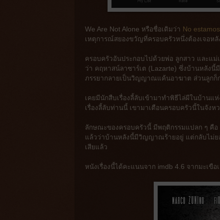
We Are Not Alone หรือชื่อเดิมว่า
No estamos
เหตุการณ์สยองขวัญที่ครอบครัวหนึ่งต้องเจอหลัง
ครอบครัวอันประกอบไปด้วยพ่อ ลูกสาว และแม่เลี้
ว่า คฤหาสน์ลาซาร์เต (Lazarte) ซึ่งบ้านหลังนี
ภรรยากลายเป็นวิญญาณแค้นอาฆาต ส่วนลูกก็กล
เคยมีนักสืบเรื่องลี้ลับเข้ามาทำพิธีไล่ผีในบ้าน
เรื่องลี้ลับท่านนี้ เขามาเตือนครอบครัวนี้ในจังห
ลักษณะของครอบครัวนี้ มีพฤติกรรมแปลก ๆ คือ ดูหน
แล้วว่าบ้านหลังนี้มีวิญญาณร้ายอยู่ แต่กลับไม่ย
เสียแล้ว
หนังเรื่องนี้ได้คะแนนจาก imdb 4.6 จากมะเขือ