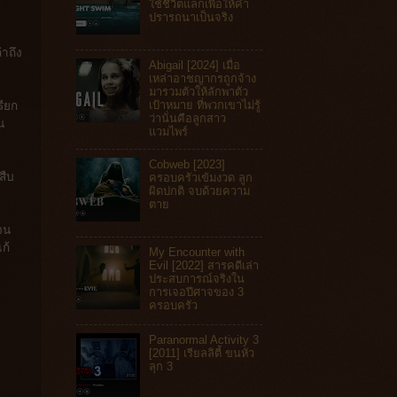
ใช้ชีวิตแลกเพื่อให้คำ
ปรารถนาเป็นจริง
าถึง
Abigail [2024] เมื่อ
เหล่าอาชญากรถูกจ้าง
มารวมตัวให้ลักพาตัว
เป้าหมาย ที่พวกเขาไม่รู้
รียก
ว่านั่นคือลูกสาว
น
แวมไพร์
Cobweb [2023]
สืบ
ครอบครัวเข้มงวด ลูก
ผิดปกติ จบด้วยความ
ตาย
เจน
ก้
My Encounter with
Evil [2022] สารคดีเล่า
ประสบการณ์จริงใน
การเจอปีศาจของ 3
ครอบครัว
Paranormal Activity 3
[2011] เรียลลิตี้ ขนหัว
ลุก 3