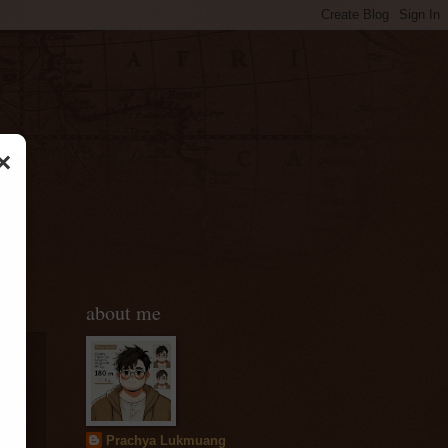
×
about me
Prachya Lukmuang