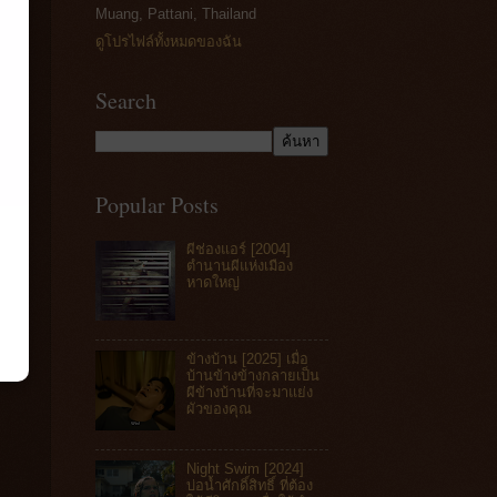
Muang, Pattani, Thailand
ดูโปรไฟล์ทั้งหมดของฉัน
Search
Popular Posts
ผีช่องแอร์ [2004]
ตำนานผีแห่งเมือง
หาดใหญ่
ข้างบ้าน [2025] เมื่อ
บ้านข้างข้างกลายเป็น
ผีข้างบ้านที่จะมาแย่ง
ผัวของคุณ
Night Swim [2024]
บ่อน้ำศักดิ์สิทธิ์ ที่ต้อง