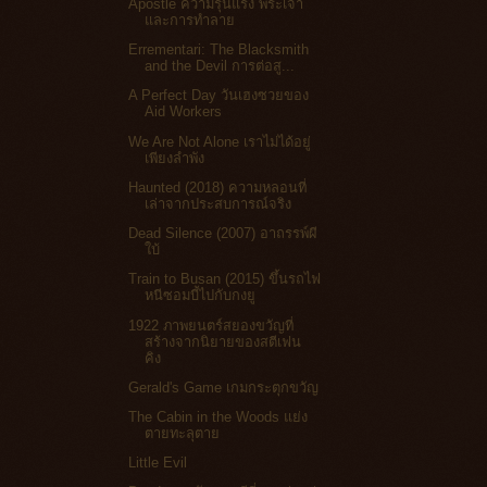
Apostle ความรุนแรง พระเจ้า
และการทำลาย
Errementari: The Blacksmith
and the Devil การต่อสู...
A Perfect Day วันเฮงซวยของ
Aid Workers
We Are Not Alone เราไม่ได้อยู่
เพียงลำพัง
Haunted (2018) ความหลอนที่
เล่าจากประสบการณ์จริง
Dead Silence (2007) อาถรรพ์ผี
ใบ้
Train to Busan (2015) ขึ้นรถไฟ
หนีซอมบี้ไปกับกงยู
1922 ภาพยนตร์สยองขวัญที่
สร้างจากนิยายของสตีเฟน
คิง
Gerald's Game เกมกระตุกขวัญ
The Cabin in the Woods แย่ง
ตายทะลุตาย
Little Evil