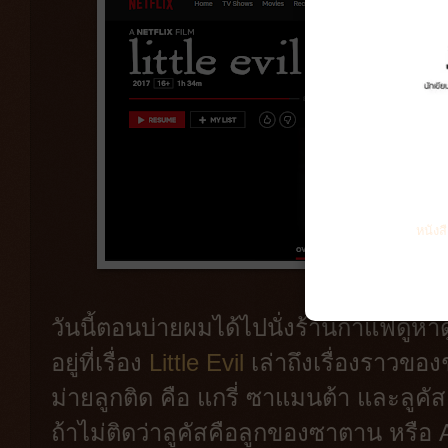
หนังส
วันนี้ตอนบ่ายผมได้ไปนั่งร้านกาแฟดูหาดู
อยู่ที่เรื่อง
Little Evil
เล่าถึงเรื่องราวขอ
ม่ายลูกติด คือ แกรี่ ซาแมนต้า และลูคั
ถ้าไม่ติดว่าลูคัสคือลูกของซาตาน หรือ A