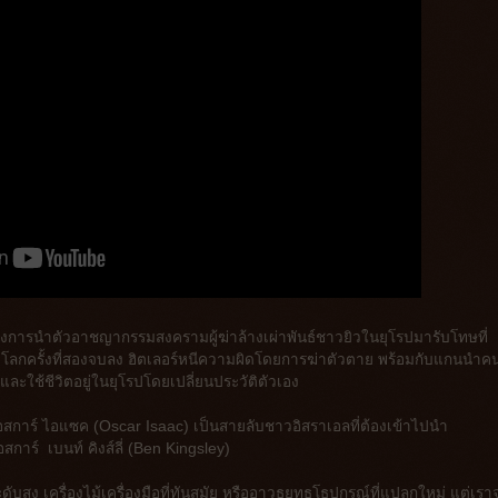
่าถึงการนำตัวอาชญากรรมสงครามผู้ฆ่าล้างเผ่าพันธ์ชาวยิวในยุโรปมารับโทษที่
รามโลกครั้งที่สองจบลง ฮิตเลอร์หนีความผิดโดยการฆ่าตัวตาย พร้อมกับแกนนำค
ะใช้ชีวิตอยู่ในยุโรปโดยเปลี่ยนประวัติตัวเอง
สการ์ ไอแซค (Oscar Isaac) เป็นสายลับชาวอิสราเอลที่ต้องเข้าไปนำ
าร์ เบนท์ คิงส์ลี่ (Ben Kingsley)
ดับสูง เครื่องไม้เครื่องมือที่ทันสมัย หรืออาวุธยุทธโธปกรณ์ที่แปลกใหม่ แต่เรา