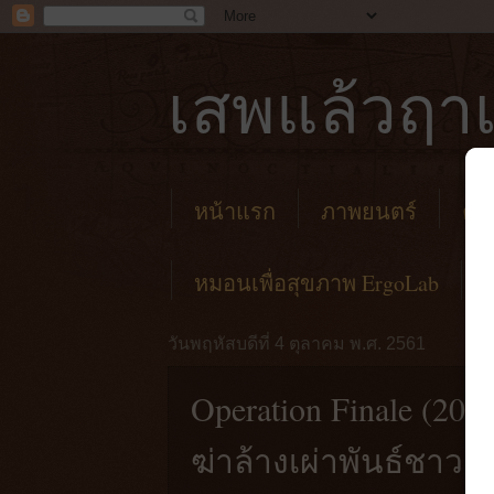
เสพแล้วฤาเ
หน้าแรก
ภาพยนตร์
คาเ
หมอนเพื่อสุขภาพ ErgoLab
วันพฤหัสบดีที่ 4 ตุลาคม พ.ศ. 2561
Operation Finale (201
ฆ่าล้างเผ่าพันธ์ชาวย