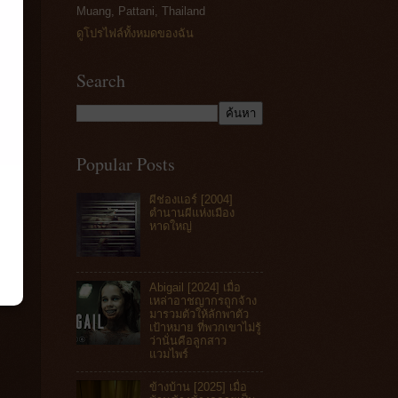
Muang, Pattani, Thailand
ดูโปรไฟล์ทั้งหมดของฉัน
Search
Popular Posts
ผีช่องแอร์ [2004]
ตำนานผีแห่งเมือง
หาดใหญ่
Abigail [2024] เมื่อ
เหล่าอาชญากรถูกจ้าง
มารวมตัวให้ลักพาตัว
เป้าหมาย ที่พวกเขาไม่รู้
ว่านั่นคือลูกสาว
แวมไพร์
ข้างบ้าน [2025] เมื่อ