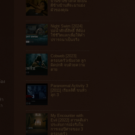
บ้านข้างข้างกลายเป็น
ผีข้างบ้านที่จะมาแย่ง
ผัวของคุณ
Night Swim [2024]
บ่อน้ำศักดิ์สิทธิ์ ที่ต้อง
ใช้ชีวิตแลกเพื่อให้คำ
ปรารถนาเป็นจริง
Cobweb [2023]
ครอบครัวเข้มงวด ลูก
ผิดปกติ จบด้วยความ
ตาย
้อง
Paranormal Activity 3
[2011] เรียลลิตี้ ขนหัว
ลุก 3
่า
นำ
My Encounter with
Evil [2022] สารคดีเล่า
ประสบการณ์จริงใน
การเจอปีศาจของ 3
ครอบครัว