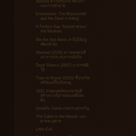
Apostle ความรุนแรง พระเจ้า
และการทำลาย
Errementari: The Blacksmith
and the Devil การต่อสู...
A Perfect Day วันเฮงซวยของ
Aid Workers
We Are Not Alone เราไม่ได้อยู่
เพียงลำพัง
Haunted (2018) ความหลอนที่
เล่าจากประสบการณ์จริง
Dead Silence (2007) อาถรรพ์ผี
ใบ้
Train to Busan (2015) ขึ้นรถไฟ
หนีซอมบี้ไปกับกงยู
1922 ภาพยนตร์สยองขวัญที่
สร้างจากนิยายของสตีเฟน
คิง
Gerald's Game เกมกระตุกขวัญ
The Cabin in the Woods แย่ง
ตายทะลุตาย
Little Evil