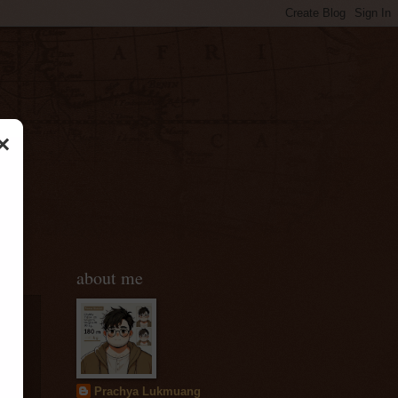
×
about me
ู้
Prachya Lukmuang