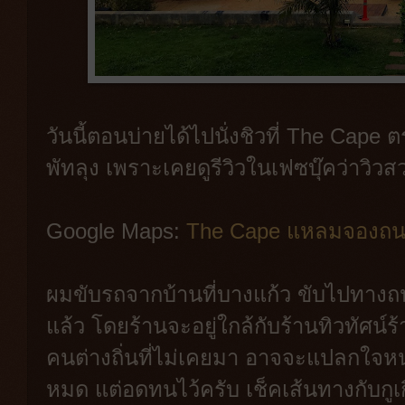
วันนี้ตอนบ่ายได้ไปนั่งชิวที่ The Ca
พัทลุง เพราะเคยดูรีวิวในเฟซบุ๊คว่าวิว
Google Maps:
The Cape แหลมจองถ
ผมขับรถจากบ้านที่บางแก้ว ขับไปทางถนน
แล้ว โดยร้านจะอยู่ใกล้กับร้านทิวทัศน์ร
คนต่างถิ่นที่ไม่เคยมา อาจจะแปลกใจหน
หมด แต่อดทนไว้ครับ เช็คเส้นทางกับกูเก