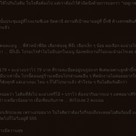
ห้ไปกินไอติม ในใจคือต้องไป แต่เราต้องไว้ตัวนิดนึงด้วยการบอกว่า "รอดูเว
ั้นประชุมอยู่ที่โรงแรมซีเอส ปัตตานี สถานที่เป้าหมายอยู่ที่ บิ๊กซี ห้างสรรพสินค
มาแล้ว
นละเมนู ... พี่หัวหน้าพี่นิด เลือกฟองดู พี่จ๊ะ เลือกเล็ก ๆ น้อย ผมเลือก มะม่วงโ
นา ... นี่ก็เอ๊ะ โปรอะไรทำไมไม่มีบอกในเมนู น้องพนักงานก็ไม่แนะนำอะไรเลย ห
้ 179 + มะม่วงบราโว่ 79 บาท ที่รายละเอียดอยู่บนรูปแรก พิเศษเฉพาะลูกค้าบิ๊ก
ือนมีนาเท่านั้น โปรนี้ตอนอยู่ร้านเหมือนโปรส่วนลดอื่น ๆ ที่พนักงานไม่ค่อยอยากให
็พังทุกที แต่เอาเถอะ ไหน ๆ ก็ได้โปรมาแล้ว ทำใจร่ม ๆ กินไอติมกันดีกว่า
ว่า ไอติมที่สั่งไป มะม่วงทรีโอ้ + บราโว่ ต้องน่ากินมากแน่ ๆ แต่พอมาเสิร
้าวเหนียวน้อยมาก เมื่อเทียบกับภาพ ... หักไปเลย 2 คะแนน
ลิกบ่นเลย เพราะอร่อยมาก ในใจคิดว่าต้องวิ่งกี่รอบถึงจะหมดไอติมก้อนนี้ แต
ดไปก็ไม่วิ่งอยู่ดี 555
่างมีความสุข