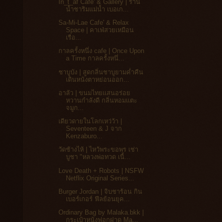
In_t_af Cafe' & Gallery | ร้าน
น้ำชาริมแม่น้ำ เบอเก...
Sa-Mi-Lae Cafe' & Relax
Space | คาเฟ่สวยเหมือน
เรือ...
กาลครั้งหนึ่ง cafe | Once Upon
a Time กาลครั้งหนึ่...
ชาบูบัง | สูดกลิ่นชาบูยามค่ำคืน
เดินหนังตาหย่อนออก...
อาลัว | ขนมไทยแสนอร่อย
หวานกำลังดี กลิ่นหอมแตะ
จมูก...
เดียวดายในโลกเหว่ว้า |
Seventeen & J จาก
Kenzaburo...
วัดช้างไห้ | ไหว้พระขอพร เช่า
บูชา "หลวงพ่อทวด เนื้...
Love Death + Robots | NSFW
Netflix Original Series...
Burger Jordan | จิบชาร้อน กิน
เบอร์เกอร์ ฟีลย้อนยุค...
Ordinary Bag by Malaka.bkk |
กระเป๋าหนังฟอกฝาด Ma...