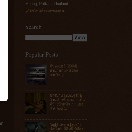
Muang, Pattani, Thailand
ดูโปรไฟล์ทั้งหมดของฉัน
Search
Popular Posts
ผีช่องแอร์ [2004]
ตำนานผีแห่งเมือง
หาดใหญ่
ข้างบ้าน [2025] เมื่อ
บ้านข้างข้างกลายเป็น
ผีข้างบ้านที่จะมาแย่ง
ผัวของคุณ
กิด
Night Swim [2024]
บ่อน้ำศักดิ์สิทธิ์ ที่ต้อง