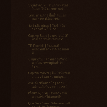
บางแก้วคาเฟ่ | ร้านกาแฟสไตล์
วินเทจ ใกล้ตลาดบางแก้ว
ปตท. บางแก้ว | ปั๊มน้ำมันแรก
ของ ปตท ที่เห็นว่าเจ๊ง...
วังเจ้าเมืองพัทลุง | วังเก่าสมัย
รัชกาลที่ ๕ ประวัต...
Captive State | สงครามปฏิวัติ
ทวงโลก หนังสะท้อนการเ...
TR Rockhill | โรงแรมดี
พนักงานดี อาหารดี ห้องนอน
ดี...
ชาบูนางใน | ความอร่อยที่จาง
หายไปจากชาบูต้นตำรับ
โชค...
Captain Marvel | ต้นกำเนิดทีมอ
เวนเจอร์ และความสนุก...
ก๋วยเตี๋ยวเป็ดปากน้ำ | อร่อย
เหมือนเป็ดบินมาจากสวรรค์
เนื้อแท้ by มายู | ร้านอาหารที่
ความอร่อยไม่เคยตกไป...
Que Sera Sera | Whatever will
be, will be โดยเฉพาะ...