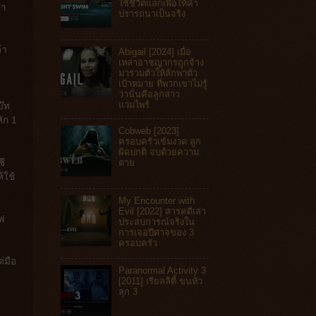
ใช้ชีวิตแลกเพื่อให้คำ
ลา
ปรารถนาเป็นจริง
้า
Abigail [2024] เมื่อ
เหล่าอาชญากรถูกจ้าง
มารวมตัวให้ลักพาตัว
เป้าหมาย ที่พวกเขาไม่รู้
ว่านั่นคือลูกสาว
แวมไพร์
บ๊ท
ัก 1
Cobweb [2023]
ครอบครัวเข้มงวด ลูก
ผิดปกติ จบด้วยความ
ตาย
ซี
้ใช้
My Encounter with
Evil [2022] สารคดีเล่า
์ฟ
ประสบการณ์จริงใน
การเจอปีศาจของ 3
ครอบครัว
่มือ
Paranormal Activity 3
[2011] เรียลลิตี้ ขนหัว
ลุก 3