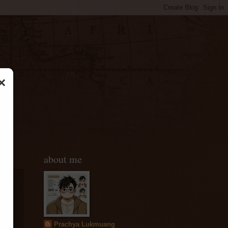
×
about me
Prachya Lukmuang