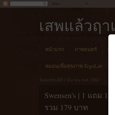
เสพแล้วฤาเ
หน้าแรก
ภาพยนตร์
คาเ
หมอนเพื่อสุขภาพ ErgoLab
วันพฤหัสบดีที่ 7 มีนาคม พ.ศ. 2562
Swensen's | 1 แถม 1 
รวม 179 บาท