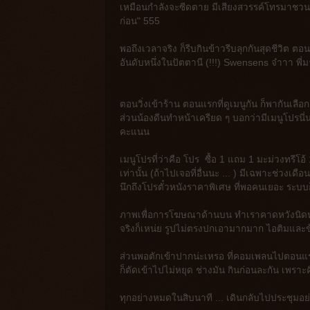
เหมือนกำลังจะซีดตาย มีเสียงสวรรค์โทรมาชวนใ
ก่อน" 555
พอถึงเวลาจริง ก็รีบกินข้าวรีบลุกกันสุดชีวิต ตอนน
อันดับหนึ่งในปัตตานี (!!!) Swensens จ๋าาา พี่
ตอนวิ่งเข้าร้าน ตอนแรกที่ดูเมนูกัน ก็พากันเลือกค
ส่วนน้องดีนทำหน้าเครียด ๆ บอกว่ามีเมนูโปรนี่
คะแนน
เมนูโปรที่ว่าคือ โปร ซื้อ 1 แถม 1 มะม่วงทรีโอ
เท่านั้น (ถ้าไปเจอที่อื่นนะ ... ) มีเฉพาะช่วงเด
นึกถึงโปรตั๋วหนังราคาพิเศษ ที่พอคนเยอะ ระบบก
ภาพเพื่อการโฆษณาด้านบน ทำเราคาดหวังนิดหน่อย
จริงก็เหน่ย รูปไม่ตรงปกเอามากมาก ไอติมและข
ส่วนพอตักเข้าปากน่ะเหรอ ที่คอมเพลนไปตอนแรกเ
ก็ตัดเข้าไปไม่หยุด ช่างมัน กินก่อนละกัน เพราะคิ
ทุกอย่างหมดในสิบนาที ... เดินกลับไปประชุมอย