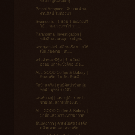
หรือจะสู้เนื้อหมักชุ...
Patani Artspace | จิบกาแฟ ชม
งานศิลป์ ริมท้องนา
Swensen's | 1 แถม 1 มะม่วงทรี
โอ้ + มะม่วงบราโว่ รา...
Paranormal Investigation |
หนังสืบสวนเหตุการณ์ถูกผ...
เศรษฐศาสตร์ เปลี่ยนเรื่องยากให้
เป็นเรื่องง่าย | หน...
ครัวตำทอดซีฟู้ด | ร้านส้มตำ
อร่อย แถวจะบังติกอ เมือ...
ALL GOOD Coffee & Bakery |
จิบอเมริกาโนเย็น กินเค้...
วัดบ้านตรัง | ศูนย์ศิลปาชีพกลุ่ม
ทอผ้า พุทธประวัติไ...
เสน่ห์บางปู | แหล่งปูดำ รวยป่า
ชายเลน สถานที่ท่องเท...
ALL GOOD Coffee & Bakery |
มาอีกแล้วเพราะบรรยากาศ
ต้นแตงกวา | คาเฟ่ไอศครีม เค้ก
กล้วยตาก และความรัก