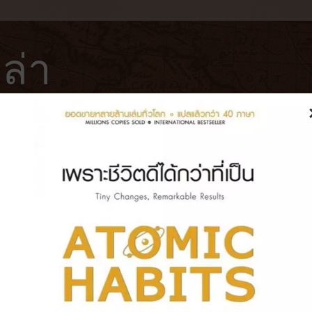
ล่า
ฟ่
โรงแรม
หนังสือ
บันทึกการเดินทาง
มะม่วงทรีโอ้ + มะม่วงบราโว่ ราคา