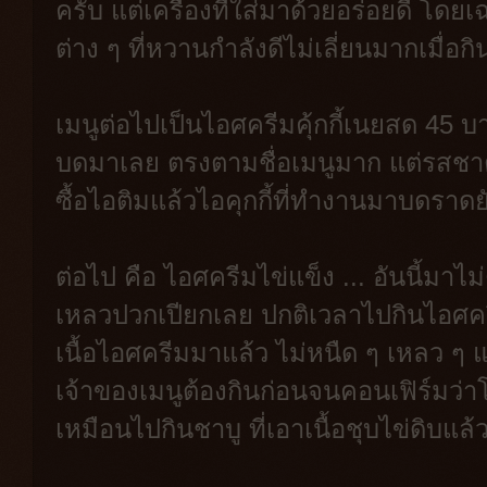
ครับ แต่เครื่องที่ใส่มาด้วยอร่อยดี โดยเ
ต่าง ๆ ที่หวานกำลังดีไม่เลี่ยนมากเมื่อก
เมนูต่อไปเป็นไอศครีมคุ้กกี้เนยสด 45 บา
บดมาเลย ตรงตามชื่อเมนูมาก แต่รสชาตอ
ซื้อไอติมแล้วไอคุกกี้ที่ทำงานมาบดราด
ต่อไป คือ ไอศครีมไข่แข็ง ... อันนี้มาไ
เหลวปวกเปียกเลย ปกติเวลาไปกินไอศครี
เนื้อไอศครีมมาแล้ว ไม่หนืด ๆ เหลว ๆ 
เจ้าของเมนูต้องกินก่อนจนคอนเฟิร์มว่า
เหมือนไปกินชาบู ที่เอาเนื้อชุบไข่ดิบแล้