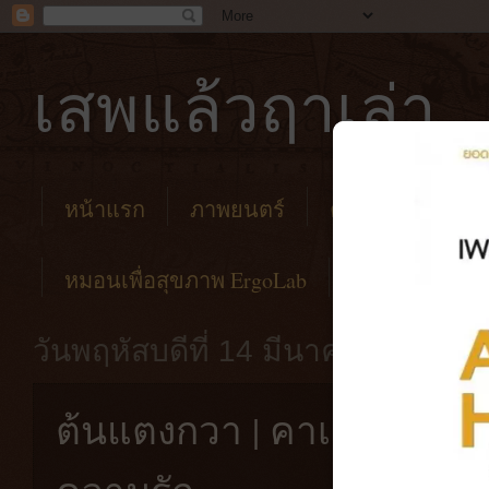
เสพแล้วฤาเล่า
หน้าแรก
ภาพยนตร์
คาเฟ่
โรงแร
หมอนเพื่อสุขภาพ ErgoLab
วันพฤหัสบดีที่ 14 มีนาคม พ.ศ. 25
ต้นแตงกวา | คาเฟ่ไอศครี