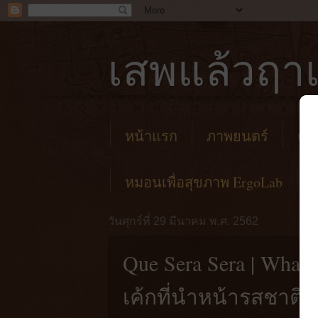
เสพแล้วฤาเ
หน้าแรก
ภาพยนตร์
คาเ
หมอนเพื่อสุขภาพ ErgoLab
วันศุกร์ที่ 29 มีนาคม พ.ศ. 2562
Que Sera Sera | What
เค้กที่นำหน้ารสชาติ