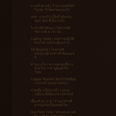
บางแก้วคาเฟ่ | ร้านกาแฟสไตล์
วินเทจ ใกล้ตลาดบางแก้ว
ปตท. บางแก้ว | ปั๊มน้ำมันแรก
ของ ปตท ที่เห็นว่าเจ๊ง...
วังเจ้าเมืองพัทลุง | วังเก่าสมัย
รัชกาลที่ ๕ ประวัต...
Captive State | สงครามปฏิวัติ
ทวงโลก หนังสะท้อนการเ...
TR Rockhill | โรงแรมดี
พนักงานดี อาหารดี ห้องนอน
ดี...
ชาบูนางใน | ความอร่อยที่จาง
หายไปจากชาบูต้นตำรับ
โชค...
Captain Marvel | ต้นกำเนิดทีมอ
เวนเจอร์ และความสนุก...
ก๋วยเตี๋ยวเป็ดปากน้ำ | อร่อย
เหมือนเป็ดบินมาจากสวรรค์
เนื้อแท้ by มายู | ร้านอาหารที่
ความอร่อยไม่เคยตกไป...
Que Sera Sera | Whatever will
be, will be โดยเฉพาะ...