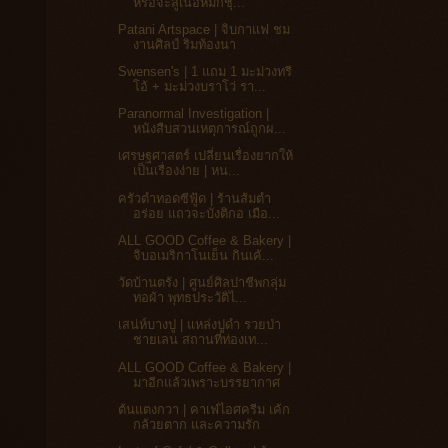
หรือจะสู้เนื้อหมักชุ...
Patani Artspace | จิบกาแฟ ชม
งานศิลป์ ริมท้องนา
Swensen's | 1 แถม 1 มะม่วงทรี
โอ้ + มะม่วงบราโว่ รา...
Paranormal Investigation |
หนังสืบสวนเหตุการณ์ถูกผ...
เศรษฐศาสตร์ เปลี่ยนเรื่องยากให้
เป็นเรื่องง่าย | หน...
ครัวตำทอดซีฟู้ด | ร้านส้มตำ
อร่อย แถวจะบังติกอ เมือ...
ALL GOOD Coffee & Bakery |
จิบอเมริกาโนเย็น กินเค้...
วัดบ้านตรัง | ศูนย์ศิลปาชีพกลุ่ม
ทอผ้า พุทธประวัติไ...
เสน่ห์บางปู | แหล่งปูดำ รวยป่า
ชายเลน สถานที่ท่องเท...
ALL GOOD Coffee & Bakery |
มาอีกแล้วเพราะบรรยากาศ
ต้นแตงกวา | คาเฟ่ไอศครีม เค้ก
กล้วยตาก และความรัก