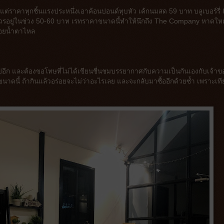
แต่ราคาทุกชิ้นแรงประหนึ่งเอาค้อนปอนด์ทุบหัว เค้กนมสด 59 บาท บลูเบอร์รี่
 ควรอยู่ในช่วง 50-60 บาท เรทราคาขนาดนี้ทำให้นึกถึง The Company หาดใหญ่
ร่อยน้ำตาไหล
าไปอีก และต้องขอโทษที่ไม่ได้เขียนชื่นชมบรรยากาศกับความเป็นกันเองกับเจ้าข
นาดนี้ ถ้ากินแล้วอร่อยจะไม่ว่าอะไรเลย และจะกลับมาซื้ออีกด้วยซ้ำ เพราะเท