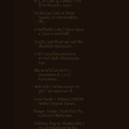
In_t_af Cafe' & Gallery | ร้าน
น้ำชาริมแม่น้ำ เบอเก...
Sa-Mi-Lae Cafe' & Relax
Space | คาเฟ่สวยเหมือน
เรือ...
กาลครั้งหนึ่ง cafe | Once Upon
a Time กาลครั้งหนึ่...
ชาบูบัง | สูดกลิ่นชาบูยามค่ำคืน
เดินหนังตาหย่อนออก...
อาลัว | ขนมไทยแสนอร่อย
หวานกำลังดี กลิ่นหอมแตะ
จมูก...
เดียวดายในโลกเหว่ว้า |
Seventeen & J จาก
Kenzaburo...
วัดช้างไห้ | ไหว้พระขอพร เช่า
บูชา "หลวงพ่อทวด เนื้...
Love Death + Robots | NSFW
Netflix Original Series...
Burger Jordan | จิบชาร้อน กิน
เบอร์เกอร์ ฟีลย้อนยุค...
Ordinary Bag by Malaka.bkk |
กระเป๋าหนังฟอกฝาด Ma...