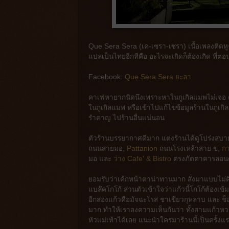
Que Sera Sera (เค-เซรา-เซรา) เนื้อเพลงติดหู
แปลเป็นไทยอีกทีคือ อะไรจะเกิดก็ต้องเกิด ที่ตอ
Facebook:
Que Sera Sera ยะลา
คาเฟ่หายากนิดนึงเพราะหาในกูเกิลแมพไม่เจอ 
ในกูเกิลแมพ หรือเข้าไปแก้ไขข้อมูลร้านในกูเก
รำคาญ ไปร้านอื่นแน่นอน
ตัวร้านบรรยากาศดีมาก แต่งร้านได้ดูโปร่งสบาย 
ถนนสายมอ,
Pattanion
ถนนโรงเหล้าสาย ข,
กา
มอ และ
ว่าง Cafe' & Bistro
ตรงภัตตาคารลอนดอน
ยอมรับว่าเค้กหน้าตาน่าทานมาก สั่งมาแบบไม่คิด 
แบล๊คโกโก้ ส่วนตัวเข้าใจว่าแก้วนี้โกโก้ต้องเ
อีกสองแก้วคือมัจฉะโรส ชาเขียวกุหลาบ และ ช็อคโ
มาก ทำให้เราลงความเห็นกันว่า ทั้งสามแก้วห
หัวแม่เท้าได้เลย แนะนำใครมาร้านนี้เป็นครั้งแ