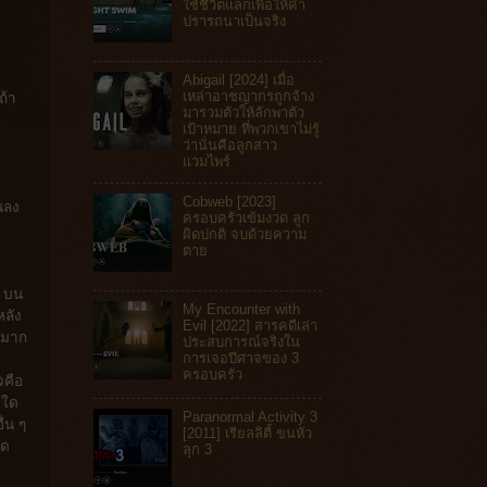
ใช้ชีวิตแลกเพื่อให้คำ
ปรารถนาเป็นจริง
Abigail [2024] เมื่อ
เหล่าอาชญากรถูกจ้าง
ถ้า
มารวมตัวให้ลักพาตัว
เป้าหมาย ที่พวกเขาไม่รู้
ว่านั่นคือลูกสาว
แวมไพร์
Cobweb [2023]
นลง
ครอบครัวเข้มงวด ลูก
ผิดปกติ จบด้วยความ
ตาย
บน
My Encounter with
ลัง
Evil [2022] สารคดีเล่า
นมาก
ประสบการณ์จริงใน
การเจอปีศาจของ 3
ครอบครัว
วคือ
งใด
Paranormal Activity 3
่น ๆ
[2011] เรียลลิตี้ ขนหัว
ัด
ลุก 3