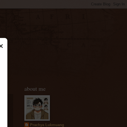
×
about me
Prachya Lukmuang