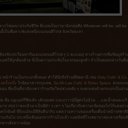
จากโฆษณาประกันชีวิต ที่แปลเป็นภาษาอังกฤษคือ Whatever will be, will be 
นนี้เป็นชื่อคาเฟ่แห่งหนึ่งบนถนนสิโรรส จังหวัดยะลา
ต้องขับรถเวียนหากันเองบนถนนสิโรรส (-1 คะแนน) ทางร้านควรเพิ่มข้อมูลร้า
ิลแมพให้ถูกต้องด้วย นี่เป็นความประทับใจแรกของลูกค้า ถ้าเป็นตอนกลางวันคือ
หน้าร้านเป็นกระจกทั้งหมด ทำให้นึกถึงร้านที่ปัตตานี เช่น
Owly Cafe' & Co.
ลครั้งหนึ่ง
ใกล้ธนาคารกรุงเทพ,
Sa-Mi-Lae Cafe' & Relax Space
ตรงถนนห
 ซึ่งเป็นที่น่าสังเกตว่าร้านเกิดใหม่ช่วงหลัง ๆ จะตกแต่งด้วยกระจกเป็นส่ว
คือ บลูเบอร์รี่ชีสเค้ก เค้กนมสด และบราวน์นี่สูตรไม่อ้วน ... และน้ำคนละแก้
ข้มมาก สรุปว่าชงแล้วมาเป็นสีดำ ๆ เทา ๆ ไม่เกี่ยวกับความเข้มของโกโก้แต่อย่า
กมินต์ ที่ถึงแม้จะมีสีสันที่น่ากิน แต่ความหวานของเครื่องดื่มนำหน้ารสชาติอื
วานเกินไป ประหนึ่งเดินออกจากร้านไปแล้ว แอดมิทที่โรงพยาบาลยะลาเตรียมต
รกควรสั่งหวานน้อย