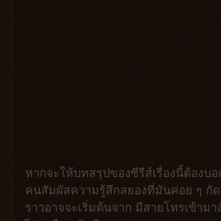
หากจะให้บทสรุปของซีรีส์เรื่องนี้ต้องบอ
คนสัมผัสความรู้สึกสยองที่มันค่อย ๆ กัด
ราวอาจจะเริ่มต้นจาก มีสายโทรเข้ามาส