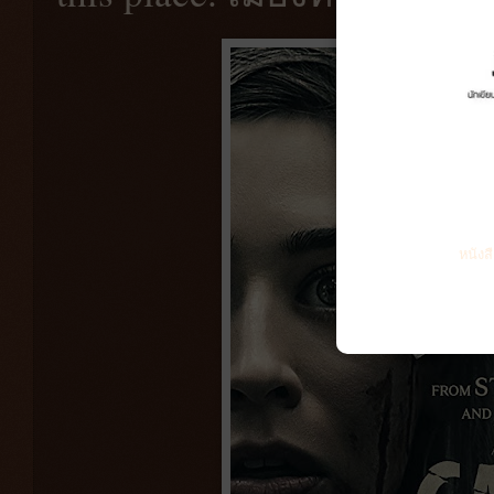
หนังส